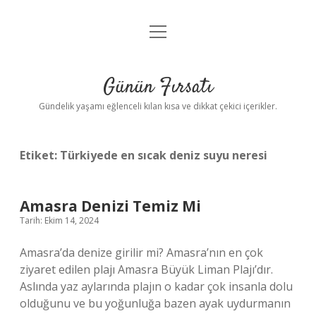
menüyü
Anasayfa
aç
Gizlilik Politikası
Günün Fırsatı
Yasal Uyarı
Gündelik yaşamı eğlenceli kılan kısa ve dikkat çekici içerikler.
Hakkımızda
Etiket:
Türkiyede en sıcak deniz suyu neresi
Amasra Denizi Temiz Mi
Tarih: Ekim 14, 2024
Amasra’da denize girilir mi? Amasra’nın en çok
ziyaret edilen plajı Amasra Büyük Liman Plajı’dır.
Aslında yaz aylarında plajın o kadar çok insanla dolu
olduğunu ve bu yoğunluğa bazen ayak uydurmanın