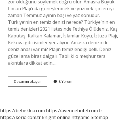
zor olduğunu söylemek doğru olur. Amasra Büyük
Liman Plajı’nda güneşlenmek ve yüzmek için en iyi
zaman Temmuz ayının başı ve yaz sonudur.
Türkiye’nin en temiz denizi nerede? Türkiye’nin en
temiz denizleri 2021 listesinde Fethiye Ölüdeniz, Kaş
Kaputaş, Kalkan Kalamar, İslamlar Koyu, İztuzu Plajı,
Kekova gibi isimler yer alıyor. Amasra denizinde
deniz anası var mı? Plajın temizlendiği belli. Deniz
güzel ama biraz dalgalı. Tabii ki o meşhur ters
akıntılara dikkat edin.…
Amasra
Devamını okuyun
8 Yorum
Denizi
Temiz
Mi
https://bebekkia.com
https://avenuehotel.com.tr
https://kerio.com.tr
knight online
nttgame
Sitemap