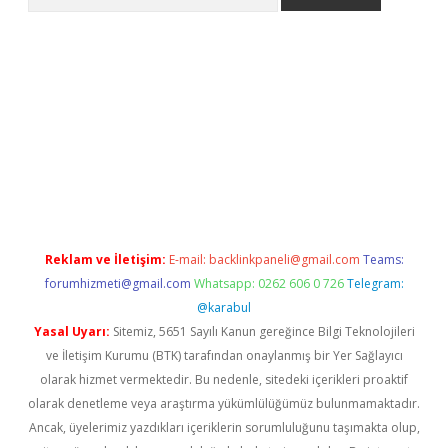
riş
Betexper giriş adresi
betexper.xyz
m elexbet
Reklam ve İletişim:
E-mail:
backlinkpaneli@gmail.com
Teams:
forumhizmeti@gmail.com
Whatsapp: 0262 606 0 726
Telegram:
@karabul
Yasal Uyarı:
Sitemiz, 5651 Sayılı Kanun gereğince Bilgi Teknolojileri
ve İletişim Kurumu (BTK) tarafından onaylanmış bir Yer Sağlayıcı
olarak hizmet vermektedir. Bu nedenle, sitedeki içerikleri proaktif
olarak denetleme veya araştırma yükümlülüğümüz bulunmamaktadır.
Ancak, üyelerimiz yazdıkları içeriklerin sorumluluğunu taşımakta olup,