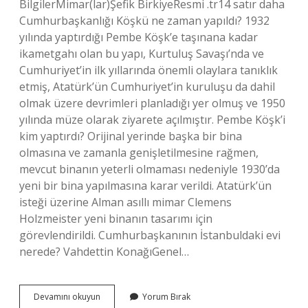
BilgilerMimar(lar)Şefik BirkiyeResmi .tr14 satır daha
Cumhurbaşkanlığı Köşkü ne zaman yapıldı? 1932
yılında yaptırdığı Pembe Köşk’e taşınana kadar
ikametgahı olan bu yapı, Kurtuluş Savaşı’nda ve
Cumhuriyet’in ilk yıllarında önemli olaylara tanıklık
etmiş, Atatürk’ün Cumhuriyet’in kuruluşu da dahil
olmak üzere devrimleri planladığı yer olmuş ve 1950
yılında müze olarak ziyarete açılmıştır. Pembe Köşk’i
kim yaptırdı? Orijinal yerinde başka bir bina
olmasına ve zamanla genişletilmesine rağmen,
mevcut binanın yeterli olmaması nedeniyle 1930’da
yeni bir bina yapılmasına karar verildi. Atatürk’ün
isteği üzerine Alman asıllı mimar Clemens
Holzmeister yeni binanın tasarımı için
görevlendirildi. Cumhurbaşkanının İstanbuldaki evi
nerede? Vahdettin KonağıGenel…
Cumhurbaşkanlığı
Devamını okuyun
Yorum Bırak