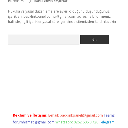
bu sorumluluğu kabul etmiş sayılırlar.
Hukuka ve yasal düzenlemelere aykırı olduğunu düşündüğünüz
içerikleri,
backlinkpanelicomtr@gmail.com
adresine bildirmeniz
halinde, ilgili içerikler yasal süre içerisinde sitemizden kaldırılacaktır.
Arama
riş
Betexper giriş adresi
betexper.xyz
m elexbet
Reklam ve İletişim:
E-mail:
backlinkpaneli@gmail.com
Teams:
forumhizmeti@gmail.com
Whatsapp: 0262 606 0 726
Telegram: