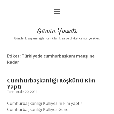
menüyü
Anasayfa
aç
Gizlilik Politikası
Günün Fırsatı
Yasal Uyarı
Gündelik yaşamı eğlenceli kılan kısa ve dikkat çekici içerikler.
Hakkımızda
Etiket:
Türkiyede cumhurbaşkanı maaşı ne
kadar
Cumhurbaşkanlığı Köşkünü Kim
Yaptı
Tarih: Aralık 20, 2024
Cumhurbaşkanlığı Külliyesini kim yaptı?
Cumhurbaşkanlığı KülliyesiGenel