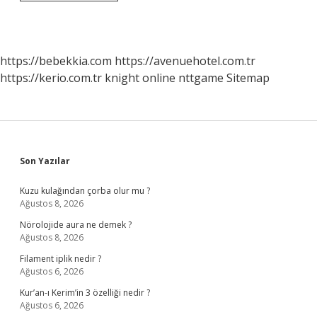
Köşkünü
Kim
Yaptı
https://bebekkia.com
https://avenuehotel.com.tr
https://kerio.com.tr
knight online
nttgame
Sitemap
Sidebar
Son Yazılar
Kuzu kulağından çorba olur mu ?
Ağustos 8, 2026
Nörolojide aura ne demek ?
Ağustos 8, 2026
Filament iplik nedir ?
Ağustos 6, 2026
Kur’an-ı Kerim’in 3 özelliği nedir ?
Ağustos 6, 2026