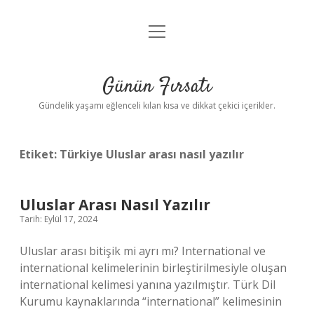
menüyü
Anasayfa
aç
Gizlilik Politikası
Günün Fırsatı
Yasal Uyarı
Gündelik yaşamı eğlenceli kılan kısa ve dikkat çekici içerikler.
Hakkımızda
Etiket:
Türkiye Uluslar arası nasıl yazılır
Uluslar Arası Nasıl Yazılır
Tarih: Eylül 17, 2024
Uluslar arası bitişik mi ayrı mı? International ve
international kelimelerinin birleştirilmesiyle oluşan
international kelimesi yanına yazılmıştır. Türk Dil
Kurumu kaynaklarında “international” kelimesinin