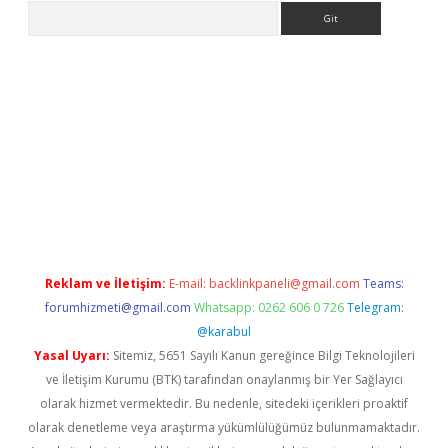
Arama
riş
Betexper giriş adresi
betexper.xyz
m elexbet
Reklam ve İletişim:
E-mail:
backlinkpaneli@gmail.com
Teams:
forumhizmeti@gmail.com
Whatsapp: 0262 606 0 726
Telegram:
@karabul
Yasal Uyarı:
Sitemiz, 5651 Sayılı Kanun gereğince Bilgi Teknolojileri
ve İletişim Kurumu (BTK) tarafından onaylanmış bir Yer Sağlayıcı
olarak hizmet vermektedir. Bu nedenle, sitedeki içerikleri proaktif
olarak denetleme veya araştırma yükümlülüğümüz bulunmamaktadır.