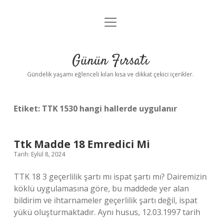
menüyü
Anasayfa
aç
Gizlilik Politikası
Günün Fırsatı
Yasal Uyarı
Gündelik yaşamı eğlenceli kılan kısa ve dikkat çekici içerikler.
Hakkımızda
Etiket:
TTK 1530 hangi hallerde uygulanır
Ttk Madde 18 Emredici Mi
Tarih: Eylül 8, 2024
TTK 18 3 geçerlilik şartı mı ispat şartı mı? Dairemizin
köklü uygulamasına göre, bu maddede yer alan
bildirim ve ihtarnameler geçerlilik şartı değil, ispat
yükü oluşturmaktadır. Aynı husus, 12.03.1997 tarih