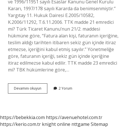
ve 1996/11951 sayılı Esaslar Kanunu Genel Kurulu
Kararı, 1997/178 sayılı Kararda da benimsenmiştir.”
Yargıtay 11. Hukuk Dairesi E.2005/10582,
K.2006/11292, T.6.11.2006. TTK madde 21 emredici
mi? Türk Ticaret Kanunu’nun 21/2. maddesi
hükmüne göre, “Fatura alan kişi, faturanın içeriğine,
teslim aldığı tarihten itibaren sekiz gün içinde itiraz
etmezse, içeriğini kabul etmiş sayılır.” Yönetmeliğe
göre, faturanın içeriği, sekiz gün içinde içeriğine
itiraz edilmezse kabul edilir. TTK madde 23 emredici
mi? TBK hükümlerine göre,…
Ttk
Devamını okuyun
2 Yorum
Madde
18
Emredici
Mi
https://bebekkia.com
https://avenuehotel.com.tr
https://kerio.com.tr
knight online
nttgame
Sitemap