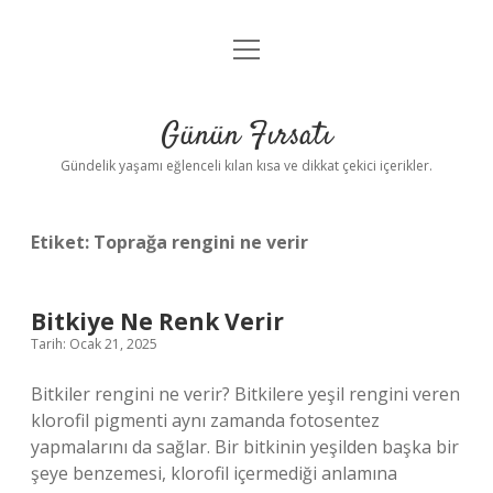
menüyü
Anasayfa
aç
Gizlilik Politikası
Günün Fırsatı
Yasal Uyarı
Gündelik yaşamı eğlenceli kılan kısa ve dikkat çekici içerikler.
Hakkımızda
Etiket:
Toprağa rengini ne verir
Bitkiye Ne Renk Verir
Tarih: Ocak 21, 2025
Bitkiler rengini ne verir? Bitkilere yeşil rengini veren
klorofil pigmenti aynı zamanda fotosentez
yapmalarını da sağlar. Bir bitkinin yeşilden başka bir
şeye benzemesi, klorofil içermediği anlamına