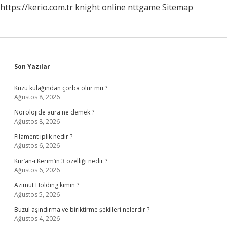
https://kerio.com.tr
knight online
nttgame
Sitemap
Sidebar
Son Yazılar
Kuzu kulağından çorba olur mu ?
Ağustos 8, 2026
Nörolojide aura ne demek ?
Ağustos 8, 2026
Filament iplik nedir ?
Ağustos 6, 2026
Kur’an-ı Kerim’in 3 özelliği nedir ?
Ağustos 6, 2026
Azimut Holding kimin ?
Ağustos 5, 2026
Buzul aşındırma ve biriktirme şekilleri nelerdir ?
Ağustos 4, 2026