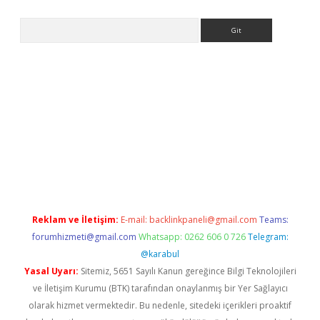
Arama
riş
Betexper giriş adresi
betexper.xyz
m elexbet
Reklam ve İletişim:
E-mail:
backlinkpaneli@gmail.com
Teams:
forumhizmeti@gmail.com
Whatsapp: 0262 606 0 726
Telegram:
@karabul
Yasal Uyarı:
Sitemiz, 5651 Sayılı Kanun gereğince Bilgi Teknolojileri
ve İletişim Kurumu (BTK) tarafından onaylanmış bir Yer Sağlayıcı
olarak hizmet vermektedir. Bu nedenle, sitedeki içerikleri proaktif