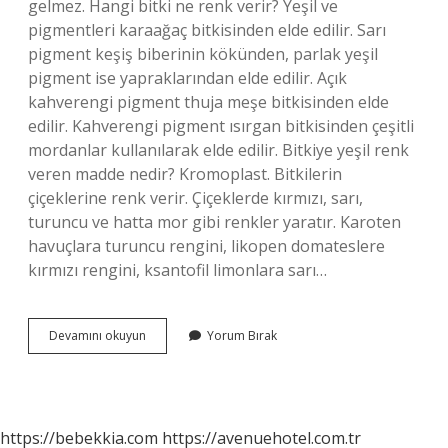
gelmez. Hangi bitki ne renk verir? Yeşil ve
pigmentleri karaağaç bitkisinden elde edilir. Sarı
pigment keşiş biberinin kökünden, parlak yeşil
pigment ise yapraklarından elde edilir. Açık
kahverengi pigment thuja meşe bitkisinden elde
edilir. Kahverengi pigment ısırgan bitkisinden çeşitli
mordanlar kullanılarak elde edilir. Bitkiye yeşil renk
veren madde nedir? Kromoplast. Bitkilerin
çiçeklerine renk verir. Çiçeklerde kırmızı, sarı,
turuncu ve hatta mor gibi renkler yaratır. Karoten
havuçlara turuncu rengini, likopen domateslere
kırmızı rengini, ksantofil limonlara sarı…
Bitkiye
Devamını okuyun
Yorum Bırak
Ne
Renk
Verir
https://bebekkia.com
https://avenuehotel.com.tr