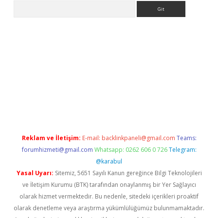
Arama
ilbet casino
ilbet yeni giriş
Betexper giriş adresi
betexper.xyz
m
Reklam ve İletişim:
E-mail:
backlinkpaneli@gmail.com
Teams:
forumhizmeti@gmail.com
Whatsapp: 0262 606 0 726
Telegram:
@karabul
Yasal Uyarı:
Sitemiz, 5651 Sayılı Kanun gereğince Bilgi Teknolojileri
ve İletişim Kurumu (BTK) tarafından onaylanmış bir Yer Sağlayıcı
olarak hizmet vermektedir. Bu nedenle, sitedeki içerikleri proaktif
olarak denetleme veya araştırma yükümlülüğümüz bulunmamaktadır.