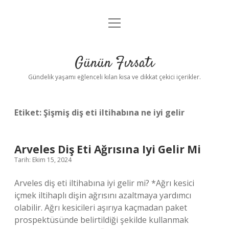
menüyü
Anasayfa
aç
Gizlilik Politikası
Günün Fırsatı
Yasal Uyarı
Gündelik yaşamı eğlenceli kılan kısa ve dikkat çekici içerikler.
Hakkımızda
Etiket:
Şişmiş diş eti iltihabına ne iyi gelir
Arveles Diş Eti Ağrısına Iyi Gelir Mi
Tarih: Ekim 15, 2024
Arveles diş eti iltihabına iyi gelir mi? *Ağrı kesici
içmek iltihaplı dişin ağrısını azaltmaya yardımcı
olabilir. Ağrı kesicileri aşırıya kaçmadan paket
prospektüsünde belirtildiği şekilde kullanmak