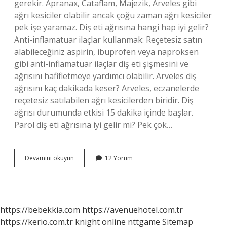
gerekir. Apranax, Cataflam, Majezik, Arveles gibi
ağrı kesiciler olabilir ancak çoğu zaman ağrı kesiciler
pek işe yaramaz. Diş eti ağrısına hangi hap iyi gelir?
Anti-inflamatuar ilaçlar kullanmak: Reçetesiz satın
alabileceğiniz aspirin, ibuprofen veya naproksen
gibi anti-inflamatuar ilaçlar diş eti şişmesini ve
ağrısını hafifletmeye yardımcı olabilir. Arveles diş
ağrısını kaç dakikada keser? Arveles, eczanelerde
reçetesiz satılabilen ağrı kesicilerden biridir. Diş
ağrısı durumunda etkisi 15 dakika içinde başlar.
Parol diş eti ağrısına iyi gelir mi? Pek çok…
Arveles
Devamını okuyun
12 Yorum
Diş
Eti
Ağrısına
Iyi
Gelir
https://bebekkia.com
https://avenuehotel.com.tr
Mi
https://kerio.com.tr
knight online
nttgame
Sitemap