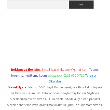
Arama
riş
Betexper giriş adresi
betexper.xyz
m elexbet
Reklam ve İletişim:
E-mail:
backlinkpaneli@gmail.com
Teams:
forumhizmeti@gmail.com
Whatsapp: 0262 606 0 726
Telegram:
@karabul
Yasal Uyarı:
Sitemiz, 5651 Sayılı Kanun gereğince Bilgi Teknolojileri
ve İletişim Kurumu (BTK) tarafından onaylanmış bir Yer Sağlayıcı
olarak hizmet vermektedir. Bu nedenle, sitedeki içerikleri proaktif
olarak denetleme veya araştırma yükümlülüğümüz bulunmamaktadır.