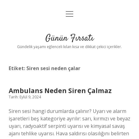
menüyü
Anasayfa
aç
Gizlilik Politikası
Günün Fırsatı
Yasal Uyarı
Gündelik yaşamı eğlenceli kılan kısa ve dikkat çekici içerikler.
Hakkımızda
Etiket:
Siren sesi neden çalar
Ambulans Neden Siren Çalmaz
Tarih: Eylül 9, 2024
Siren sesi hangi durumlarda çalınır? Uyarı ve alarm
işaretleri beş kategoriye ayrılır: sarı, kırmızı ve beyaz
uyarı, radyoaktif serpinti uyarısı ve kimyasal savaş
ajanı tehlike uyarısı. Hava saldırısı olasılığını belirten