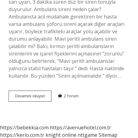
sarı uyarı, 3 dakika süren düz bir siren tonuyla
duyurulur. Ambulans sireni neden çalar?
Ambulansta acil müdahale gerektiren bir hasta
varsa ambulans şoförü sireni açarak diğer araçları
uyarır, böylece trafikteki araçlar yolu açabilir ve
durumu anlayabilir. Mavi şeritli ambulans siren
çalabilir mi? Balcı, kırmızı şeritli ambulansların
sirenlerini ve işaret fişeklerini açmasının “zorunlu”
olduğunu belirterek, “Mavi şeritli ambulanslar
yalnızca stabil hastaları taşır.” dedi. Hasta naklinde
kullanılır. Bu yüzden “Siren açılmamalıdır.” diyor.…
Ambulans
Devamını okuyun
2 Yorum
Neden
Siren
Çalmaz
https://bebekkia.com
https://avenuehotel.com.tr
https://kerio.com.tr
knight online
nttgame
Sitemap