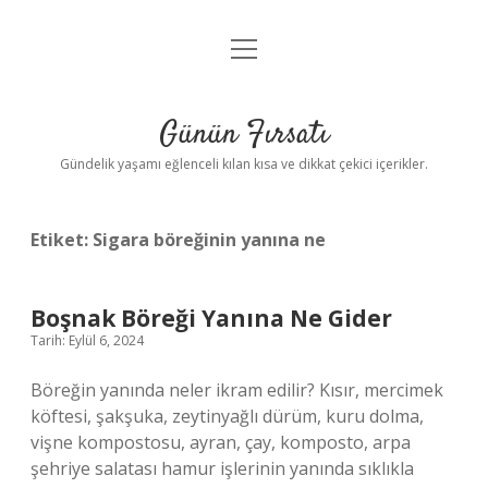
menüyü
Anasayfa
aç
Gizlilik Politikası
Günün Fırsatı
Yasal Uyarı
Gündelik yaşamı eğlenceli kılan kısa ve dikkat çekici içerikler.
Hakkımızda
Etiket:
Sigara böreğinin yanına ne
Boşnak Böreği Yanına Ne Gider
Tarih: Eylül 6, 2024
Böreğin yanında neler ikram edilir? Kısır, mercimek
köftesi, şakşuka, zeytinyağlı dürüm, kuru dolma,
vişne kompostosu, ayran, çay, komposto, arpa
şehriye salatası hamur işlerinin yanında sıklıkla