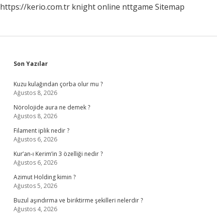
https://kerio.com.tr
knight online
nttgame
Sitemap
Sidebar
Son Yazılar
Kuzu kulağından çorba olur mu ?
Ağustos 8, 2026
Nörolojide aura ne demek ?
Ağustos 8, 2026
Filament iplik nedir ?
Ağustos 6, 2026
Kur’an-ı Kerim’in 3 özelliği nedir ?
Ağustos 6, 2026
Azimut Holding kimin ?
Ağustos 5, 2026
Buzul aşındırma ve biriktirme şekilleri nelerdir ?
Ağustos 4, 2026