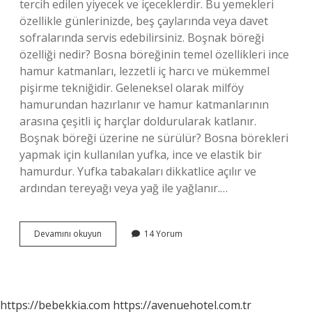
tercih edilen yiyecek ve içeceklerdir. Bu yemekleri
özellikle günlerinizde, beş çaylarında veya davet
sofralarında servis edebilirsiniz. Boşnak böreği
özelliği nedir? Bosna böreğinin temel özellikleri ince
hamur katmanları, lezzetli iç harcı ve mükemmel
pişirme tekniğidir. Geleneksel olarak milföy
hamurundan hazırlanır ve hamur katmanlarının
arasına çeşitli iç harçlar doldurularak katlanır.
Boşnak böreği üzerine ne sürülür? Bosna börekleri
yapmak için kullanılan yufka, ince ve elastik bir
hamurdur. Yufka tabakaları dikkatlice açılır ve
ardından tereyağı veya yağ ile yağlanır.…
Boşnak
Devamını okuyun
14 Yorum
Böreği
Yanına
Ne
Gider
https://bebekkia.com
https://avenuehotel.com.tr