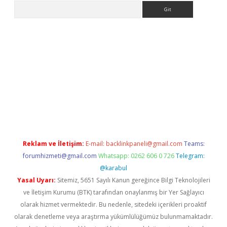
Arama
riş
Betexper giriş adresi
betexper.xyz
m elexbet
Reklam ve İletişim:
E-mail:
backlinkpaneli@gmail.com
Teams:
forumhizmeti@gmail.com
Whatsapp: 0262 606 0 726
Telegram:
@karabul
Yasal Uyarı:
Sitemiz, 5651 Sayılı Kanun gereğince Bilgi Teknolojileri
ve İletişim Kurumu (BTK) tarafından onaylanmış bir Yer Sağlayıcı
olarak hizmet vermektedir. Bu nedenle, sitedeki içerikleri proaktif
olarak denetleme veya araştırma yükümlülüğümüz bulunmamaktadır.