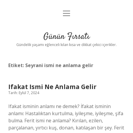
menüyü
Anasayfa
aç
Gizlilik Politikası
Günün Fırsatı
Yasal Uyarı
Gündelik yaşamı eğlenceli kılan kısa ve dikkat çekici içerikler.
Hakkımızda
Etiket:
Seyrani ismi ne anlama gelir
Ifakat Ismi Ne Anlama Gelir
Tarih: Eylül 7, 2024
Ifakat isminin anlamı ne demek? İfakat isminin
anlamı: Hastalıktan kurtulma, iyileşme, iyileşme, şifa
bulma. Ferit ismi ne anlama? Kırılan, ezilen,
parçalanan, yırtıcı kuş, donan, katılaşan bir şey. Ferit