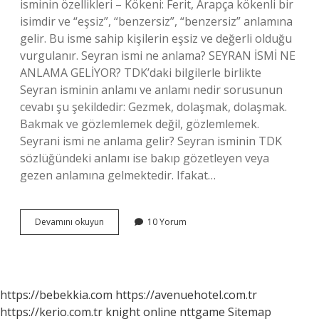
isminin özellikleri – Kökeni: Ferit, Arapça kökenli bir
isimdir ve “eşsiz”, “benzersiz”, “benzersiz” anlamına
gelir. Bu isme sahip kişilerin eşsiz ve değerli olduğu
vurgulanır. Seyran ismi ne anlama? SEYRAN İSMİ NE
ANLAMA GELİYOR? TDK’daki bilgilerle birlikte
Seyran isminin anlamı ve anlamı nedir sorusunun
cevabı şu şekildedir: Gezmek, dolaşmak, dolaşmak.
Bakmak ve gözlemlemek değil, gözlemlemek.
Seyrani ismi ne anlama gelir? Seyran isminin TDK
sözlüğündeki anlamı ise bakıp gözetleyen veya
gezen anlamına gelmektedir. Ifakat…
Ifakat
Devamını okuyun
10 Yorum
Ismi
Ne
Anlama
Gelir
https://bebekkia.com
https://avenuehotel.com.tr
https://kerio.com.tr
knight online
nttgame
Sitemap