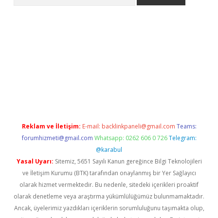
riş
Betexper giriş adresi
betexper.xyz
m elexbet
Reklam ve İletişim:
E-mail:
backlinkpaneli@gmail.com
Teams:
forumhizmeti@gmail.com
Whatsapp: 0262 606 0 726
Telegram:
@karabul
Yasal Uyarı:
Sitemiz, 5651 Sayılı Kanun gereğince Bilgi Teknolojileri
ve İletişim Kurumu (BTK) tarafından onaylanmış bir Yer Sağlayıcı
olarak hizmet vermektedir. Bu nedenle, sitedeki içerikleri proaktif
olarak denetleme veya araştırma yükümlülüğümüz bulunmamaktadır.
Ancak, üyelerimiz yazdıkları içeriklerin sorumluluğunu taşımakta olup,