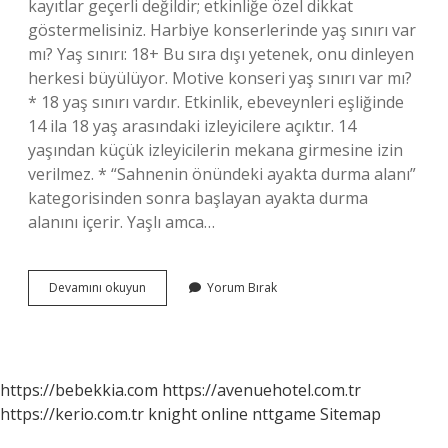
kayıtlar geçerli değildir; etkinliğe özel dikkat
göstermelisiniz. Harbiye konserlerinde yaş sınırı var
mı? Yaş sınırı: 18+ Bu sıra dışı yetenek, onu dinleyen
herkesi büyülüyor. Motive konseri yaş sınırı var mı?
* 18 yaş sınırı vardır. Etkinlik, ebeveynleri eşliğinde
14 ila 18 yaş arasındaki izleyicilere açıktır. 14
yaşından küçük izleyicilerin mekana girmesine izin
verilmez. * “Sahnenin önündeki ayakta durma alanı”
kategorisinden sonra başlayan ayakta durma
alanını içerir. Yaşlı amca…
Skapova
Devamını okuyun
Yorum Bırak
Konseri
Yaş
Sınırı
Var
Mı
https://bebekkia.com
https://avenuehotel.com.tr
https://kerio.com.tr
knight online
nttgame
Sitemap