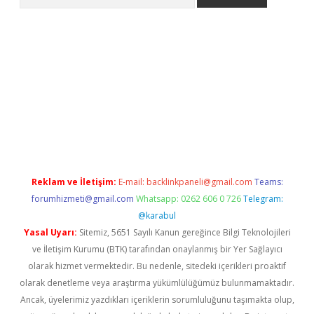
bet yeni giriş
Betexper giriş adresi
betexper.xyz
m elexbet
Reklam ve İletişim:
E-mail:
backlinkpaneli@gmail.com
Teams:
forumhizmeti@gmail.com
Whatsapp: 0262 606 0 726
Telegram:
@karabul
Yasal Uyarı:
Sitemiz, 5651 Sayılı Kanun gereğince Bilgi Teknolojileri
ve İletişim Kurumu (BTK) tarafından onaylanmış bir Yer Sağlayıcı
olarak hizmet vermektedir. Bu nedenle, sitedeki içerikleri proaktif
olarak denetleme veya araştırma yükümlülüğümüz bulunmamaktadır.
Ancak, üyelerimiz yazdıkları içeriklerin sorumluluğunu taşımakta olup,