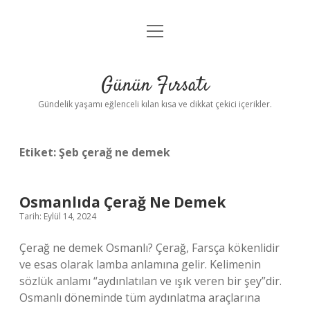
menüyü
Anasayfa
aç
Gizlilik Politikası
Günün Fırsatı
Yasal Uyarı
Gündelik yaşamı eğlenceli kılan kısa ve dikkat çekici içerikler.
Hakkımızda
Etiket:
Şeb çerağ ne demek
Osmanlıda Çerağ Ne Demek
Tarih: Eylül 14, 2024
Çerağ ne demek Osmanlı? Çerağ, Farsça kökenlidir
ve esas olarak lamba anlamına gelir. Kelimenin
sözlük anlamı “aydınlatılan ve ışık veren bir şey”dir.
Osmanlı döneminde tüm aydınlatma araçlarına