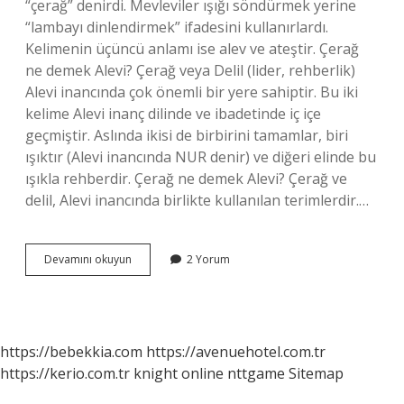
“çerağ” denirdi. Mevleviler ışığı söndürmek yerine
“lambayı dinlendirmek” ifadesini kullanırlardı.
Kelimenin üçüncü anlamı ise alev ve ateştir. Çerağ
ne demek Alevi? Çerağ veya Delil (lider, rehberlik)
Alevi inancında çok önemli bir yere sahiptir. Bu iki
kelime Alevi inanç dilinde ve ibadetinde iç içe
geçmiştir. Aslında ikisi de birbirini tamamlar, biri
ışıktır (Alevi inancında NUR denir) ve diğeri elinde bu
ışıkla rehberdir. Çerağ ne demek Alevi? Çerağ ve
delil, Alevi inancında birlikte kullanılan terimlerdir.…
Osmanlıda
Devamını okuyun
2 Yorum
Çerağ
Ne
Demek
https://bebekkia.com
https://avenuehotel.com.tr
https://kerio.com.tr
knight online
nttgame
Sitemap