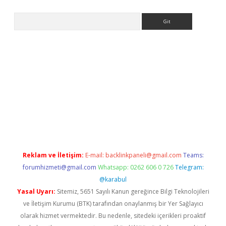
Arama
riş
Betexper giriş adresi
betexper.xyz
m elexbet
Reklam ve İletişim:
E-mail:
backlinkpaneli@gmail.com
Teams:
forumhizmeti@gmail.com
Whatsapp: 0262 606 0 726
Telegram:
@karabul
Yasal Uyarı:
Sitemiz, 5651 Sayılı Kanun gereğince Bilgi Teknolojileri
ve İletişim Kurumu (BTK) tarafından onaylanmış bir Yer Sağlayıcı
olarak hizmet vermektedir. Bu nedenle, sitedeki içerikleri proaktif