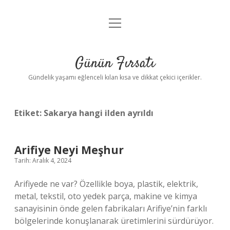
menüyü
Anasayfa
aç
Gizlilik Politikası
Günün Fırsatı
Yasal Uyarı
Gündelik yaşamı eğlenceli kılan kısa ve dikkat çekici içerikler.
Hakkımızda
Etiket:
Sakarya hangi ilden ayrıldı
Arifiye Neyi Meşhur
Tarih: Aralık 4, 2024
Arifiyede ne var? Özellikle boya, plastik, elektrik,
metal, tekstil, oto yedek parça, makine ve kimya
sanayisinin önde gelen fabrikaları Arifiye’nin farklı
bölgelerinde konuşlanarak üretimlerini sürdürüyor.