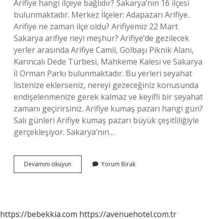
Arifiye hangi ilçeye bağlıdır? Sakarya’nın 16 ilçesi
bulunmaktadır. Merkez İlçeler: Adapazarı Arifiye.
Arifiye ne zaman ilçe oldu? Arifiyemiz 22 Mart
Sakarya arifiye neyi meşhur? Arifiye’de gezilecek
yerler arasında Arifiye Camii, Gölbaşı Piknik Alanı,
Karıncalı Dede Türbesi, Mahkeme Kalesi ve Sakarya
İl Orman Parkı bulunmaktadır. Bu yerleri seyahat
listenize eklerseniz, nereyi gezeceğiniz konusunda
endişelenmenize gerek kalmaz ve keyifli bir seyahat
zamanı geçirirsiniz. Arifiye kumaş pazarı hangi gün?
Salı günleri Arifiye kumaş pazarı büyük çeşitliliğiyle
gerçekleşiyor. Sakarya’nın…
Arifiye
Devamını okuyun
Yorum Bırak
Neyi
Meşhur
https://bebekkia.com
https://avenuehotel.com.tr