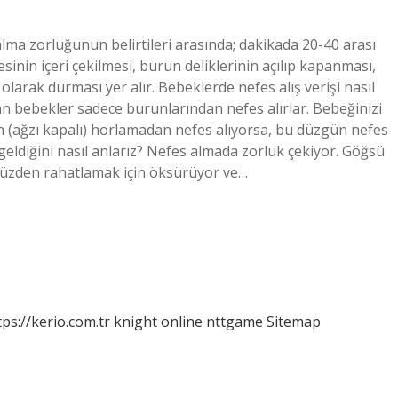
alma zorluğunun belirtileri arasında; dakikada 20-40 arası
inin içeri çekilmesi, burun deliklerinin açılıp kapanması,
 olarak durması yer alır. Bebeklerde nefes alış verişi nasıl
an bebekler sadece burunlarından nefes alırlar. Bebeğinizi
n (ağzı kapalı) horlamadan nefes alıyorsa, bu düzgün nefes
 geldiğini nasıl anlarız? Nefes almada zorluk çekiyor. Göğsü
yüzden rahatlamak için öksürüyor ve…
tps://kerio.com.tr
knight online
nttgame
Sitemap