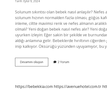
Tarih: Eylül 9, 2024
Solunum sıkıntısı olan bebek nasıl anlaşılır? Nefes 
solunum hızının normalden fazla olması, göğüs kafes
inleme, ciltte mavimsi renk ve nefes almanın aralıklı
olmalı? Yeni doğan bebek nasıl nefes alır? Yeni doğ
uyurken izleyin: Eğer sakin bir şekilde ve burnunda
aldığı anlamına gelir. Bebeklerde hırıltının ciğerden
inip kalkıyor. Öksürüğü yüzünden uyuyamıyor, bu 
Bebeğin
Devamını okuyun
2 Yorum
Zor
Nefes
Aldığı
Nasıl
Anlaşılır
https://bebekkia.com
https://avenuehotel.com.tr
ht