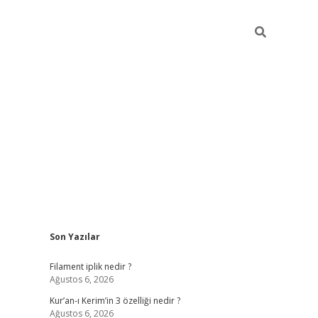
Sidebar
Son Yazılar
betci
vdcasino güncel giriş
ilbet casino
ilbet yeni giriş
Betexp
Filament iplik nedir ?
Ağustos 6, 2026
Kur’an-ı Kerim’in 3 özelliği nedir ?
Ağustos 6, 2026