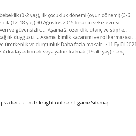
 bebeklik (0-2 yaş), ilk çocukluk dönemi (oyun dönemi) (3-6
genlik (12-18 yaş) 30 Ağustos 2015 İnsanın sekiz evresi
ven ve güvensizlik. … Aşama 2: özerklik, utanç ve şüphe. …
aşağılık duygusu. … Aşama: kimlik kazanımı ve rol karmaşası …
 ve üretkenlik ve durgunluk.Daha fazla makale…•11 Eylül 202
r? Arkadaş edinmek veya yalnız kalmak (19-40 yaş): Genç…
tps://kerio.com.tr
knight online
nttgame
Sitemap