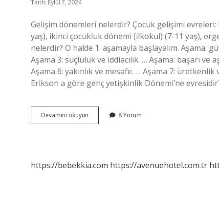
Tarih: Eylül 7, 2024
Gelişim dönemleri nelerdir? Çocuk gelişimi evreleri:
yaş), ikinci çocukluk dönemi (ilkokul) (7-11 yaş), er
nelerdir? O halde 1. aşamayla başlayalım. Aşama: gü
Aşama 3: suçluluk ve iddiacılık. … Aşama: başarı ve 
Aşama 6: yakınlık ve mesafe. … Aşama 7: üretkenlik
Erikson a göre genç yetişkinlik Dönemi’ne evresidi
Eric
Devamını okuyun
8 Yorum
Erikson
Gelişim
Dönemleri
Nelerdir
https://bebekkia.com
https://avenuehotel.com.tr
ht