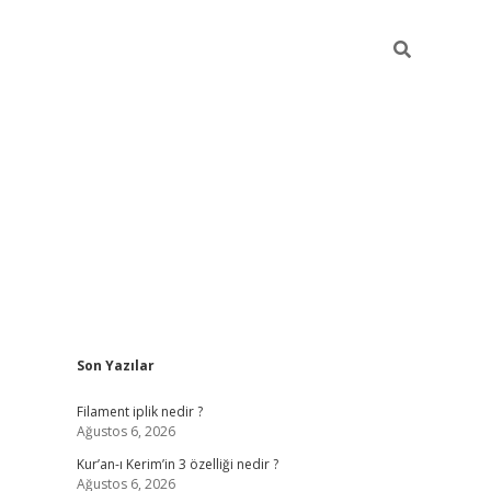
Sidebar
Son Yazılar
betci
vdcasino güncel giriş
ilbet casino
ilbet yeni giriş
Betexp
Filament iplik nedir ?
Ağustos 6, 2026
Kur’an-ı Kerim’in 3 özelliği nedir ?
Ağustos 6, 2026