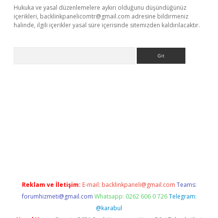
Hukuka ve yasal düzenlemelere aykırı olduğunu düşündüğünüz
içerikleri,
backlinkpanelicomtr@gmail.com
adresine bildirmeniz
halinde, ilgili içerikler yasal süre içerisinde sitemizden kaldırılacaktır.
Arama
riş
Betexper giriş adresi
betexper.xyz
m elexbet
Reklam ve İletişim:
E-mail:
backlinkpaneli@gmail.com
Teams:
forumhizmeti@gmail.com
Whatsapp: 0262 606 0 726
Telegram:
@karabul