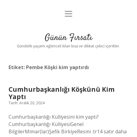
menüyü
Anasayfa
aç
Gizlilik Politikası
Günün Fırsatı
Yasal Uyarı
Gündelik yaşamı eğlenceli kılan kısa ve dikkat çekici içerikler.
Hakkımızda
Etiket:
Pembe Köşki kim yaptırdı
Cumhurbaşkanlığı Köşkünü Kim
Yaptı
Tarih: Aralık 20, 2024
Cumhurbaşkanlığı Külliyesini kim yaptı?
Cumhurbaşkanlığı KülliyesiGenel
BilgilerMimar(lar)Şefik BirkiyeResmi .tr14 satır daha