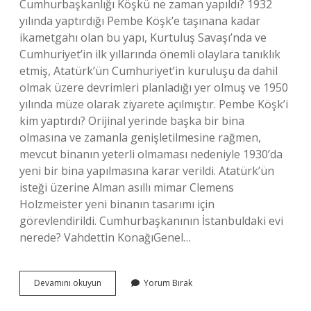
Cumhurbaşkanlığı Köşkü ne zaman yapıldı? 1932
yılında yaptırdığı Pembe Köşk’e taşınana kadar
ikametgahı olan bu yapı, Kurtuluş Savaşı’nda ve
Cumhuriyet’in ilk yıllarında önemli olaylara tanıklık
etmiş, Atatürk’ün Cumhuriyet’in kuruluşu da dahil
olmak üzere devrimleri planladığı yer olmuş ve 1950
yılında müze olarak ziyarete açılmıştır. Pembe Köşk’i
kim yaptırdı? Orijinal yerinde başka bir bina
olmasına ve zamanla genişletilmesine rağmen,
mevcut binanın yeterli olmaması nedeniyle 1930’da
yeni bir bina yapılmasına karar verildi. Atatürk’ün
isteği üzerine Alman asıllı mimar Clemens
Holzmeister yeni binanın tasarımı için
görevlendirildi. Cumhurbaşkanının İstanbuldaki evi
nerede? Vahdettin KonağıGenel…
Cumhurbaşkanlığı
Devamını okuyun
Yorum Bırak
Köşkünü
Kim