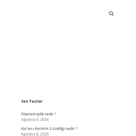
Sidebar
Son Yazılar
betci
vdcasino güncel giriş
ilbet casino
ilbet yeni giriş
Betex
Filament iplik nedir ?
Ağustos 6, 2026
Kur’an-ı Kerim’in 3 özelliği nedir ?
Ağustos 6, 2026