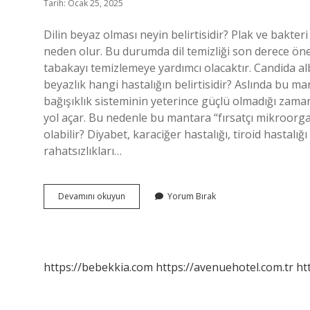
Tarih: Ocak 25, 2025
Dilin beyaz olması neyin belirtisidir? Plak ve bakter
neden olur. Bu durumda dil temizliği son derece öneml
tabakayı temizlemeye yardımcı olacaktır. Candida al
beyazlık hangi hastalığın belirtisidir? Aslında bu m
bağışıklık sisteminin yeterince güçlü olmadığı zam
yol açar. Bu nedenle bu mantara “fırsatçı mikroorgan
olabilir? Diyabet, karaciğer hastalığı, tiroid hastalığı
rahatsızlıkları…
Beyaz
Devamını okuyun
Yorum Bırak
Dil
Ne
Anlama
https://bebekkia.com
https://avenuehotel.com.tr
ht