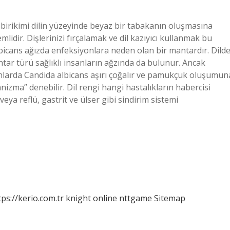
i birikimi dilin yüzeyinde beyaz bir tabakanın oluşmasına
idir. Dişlerinizi fırçalamak ve dil kazıyıcı kullanmak bu
bicans ağızda enfeksiyonlara neden olan bir mantardır. Dild
antar türü sağlıklı insanların ağzında da bulunur. Ancak
anlarda Candida albicans aşırı çoğalır ve pamukçuk oluşumun
izma” denebilir. Dil rengi hangi hastalıkların habercisi
 veya reflü, gastrit ve ülser gibi sindirim sistemi
tps://kerio.com.tr
knight online
nttgame
Sitemap