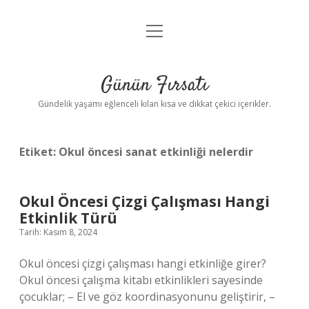
menüyü
Anasayfa
aç
Gizlilik Politikası
Günün Fırsatı
Yasal Uyarı
Gündelik yaşamı eğlenceli kılan kısa ve dikkat çekici içerikler.
Hakkımızda
Etiket:
Okul öncesi sanat etkinliği nelerdir
Okul Öncesi Çizgi Çalışması Hangi
Etkinlik Türü
Tarih: Kasım 8, 2024
Okul öncesi çizgi çalışması hangi etkinliğe girer?
Okul öncesi çalışma kitabı etkinlikleri sayesinde
çocuklar; – El ve göz koordinasyonunu geliştirir, –