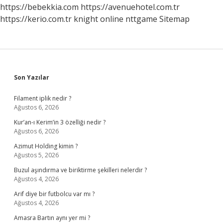
Etkinlik
https://bebekkia.com
https://avenuehotel.com.tr
Türü
https://kerio.com.tr
knight online
nttgame
Sitemap
Sidebar
Son Yazılar
Filament iplik nedir ?
Ağustos 6, 2026
Kur’an-ı Kerim’in 3 özelliği nedir ?
Ağustos 6, 2026
Azimut Holding kimin ?
Ağustos 5, 2026
Buzul aşındırma ve biriktirme şekilleri nelerdir ?
Ağustos 4, 2026
Arif diye bir futbolcu var mı ?
Ağustos 4, 2026
Amasra Bartın aynı yer mi ?