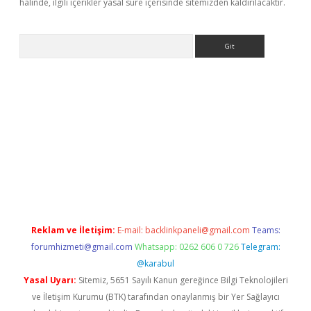
halinde, ilgili içerikler yasal süre içerisinde sitemizden kaldırılacaktır.
Arama
riş
Betexper giriş adresi
betexper.xyz
m elexbet
Reklam ve İletişim:
E-mail:
backlinkpaneli@gmail.com
Teams:
forumhizmeti@gmail.com
Whatsapp: 0262 606 0 726
Telegram:
@karabul
Yasal Uyarı:
Sitemiz, 5651 Sayılı Kanun gereğince Bilgi Teknolojileri
ve İletişim Kurumu (BTK) tarafından onaylanmış bir Yer Sağlayıcı