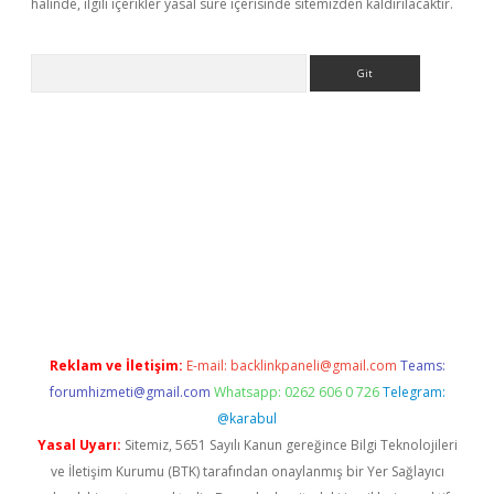
halinde, ilgili içerikler yasal süre içerisinde sitemizden kaldırılacaktır.
Arama
riş
Betexper giriş adresi
betexper.xyz
m elexbet
Reklam ve İletişim:
E-mail:
backlinkpaneli@gmail.com
Teams:
forumhizmeti@gmail.com
Whatsapp: 0262 606 0 726
Telegram:
@karabul
Yasal Uyarı:
Sitemiz, 5651 Sayılı Kanun gereğince Bilgi Teknolojileri
ve İletişim Kurumu (BTK) tarafından onaylanmış bir Yer Sağlayıcı