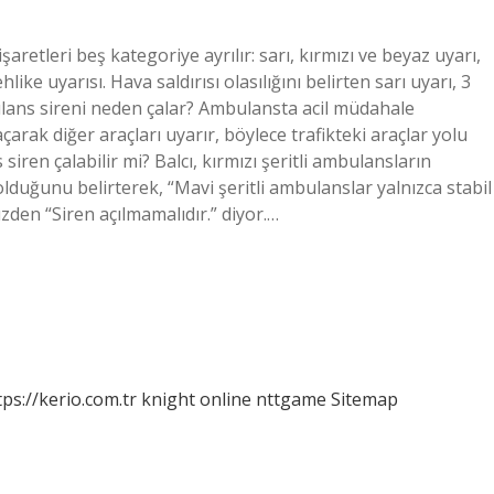
aretleri beş kategoriye ayrılır: sarı, kırmızı ve beyaz uyarı,
like uyarısı. Hava saldırısı olasılığını belirten sarı uyarı, 3
lans sireni neden çalar? Ambulansta acil müdahale
arak diğer araçları uyarır, böylece trafikteki araçlar yolu
siren çalabilir mi? Balcı, kırmızı şeritli ambulansların
 olduğunu belirterek, “Mavi şeritli ambulanslar yalnızca stabil
yüzden “Siren açılmamalıdır.” diyor.…
tps://kerio.com.tr
knight online
nttgame
Sitemap