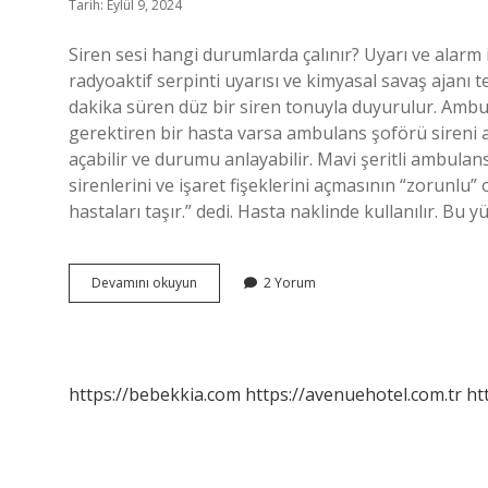
Tarih: Eylül 9, 2024
Siren sesi hangi durumlarda çalınır? Uyarı ve alarm iş
radyoaktif serpinti uyarısı ve kimyasal savaş ajanı teh
dakika süren düz bir siren tonuyla duyurulur. Ambu
gerektiren bir hasta varsa ambulans şoförü sireni aç
açabilir ve durumu anlayabilir. Mavi şeritli ambulans 
sirenlerini ve işaret fişeklerini açmasının “zorunlu”
hastaları taşır.” dedi. Hasta naklinde kullanılır. Bu 
Ambulans
Devamını okuyun
2 Yorum
Neden
Siren
Çalmaz
https://bebekkia.com
https://avenuehotel.com.tr
ht