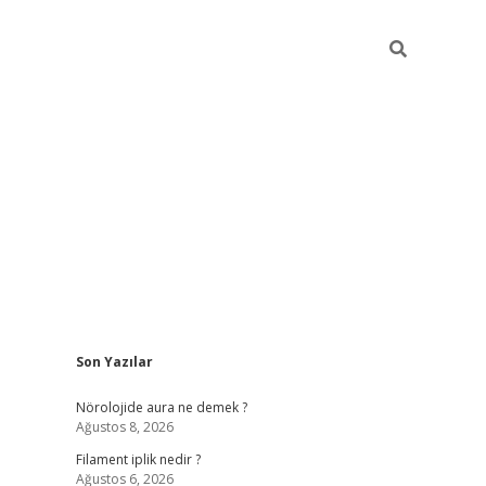
Sidebar
Son Yazılar
betci
vdcasino güncel giriş
ilbet casino
ilbet yeni giriş
Betexp
Nörolojide aura ne demek ?
Ağustos 8, 2026
Filament iplik nedir ?
Ağustos 6, 2026