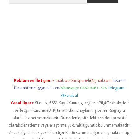
riş
Betexper giriş adresi
betexper.xyz
m elexbet
Reklam ve İletişim:
E-mail:
backlinkpaneli@gmail.com
Teams:
forumhizmeti@gmail.com
Whatsapp: 0262 606 0 726
Telegram:
@karabul
Yasal Uyarı:
Sitemiz, 5651 Sayılı Kanun gereğince Bilgi Teknolojileri
ve İletişim Kurumu (BTK) tarafından onaylanmış bir Yer Sağlayıcı
olarak hizmet vermektedir. Bu nedenle, sitedeki içerikleri proaktif
olarak denetleme veya araştırma yükümlülüğümüz bulunmamaktadır.
Ancak, üyelerimiz yazdıkları içeriklerin sorumluluğunu taşımakta olup,