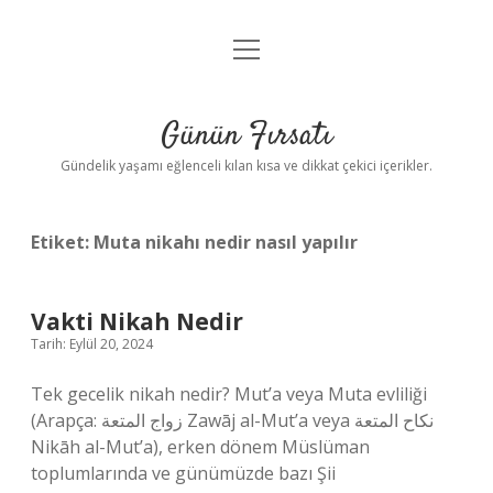
menüyü
Anasayfa
aç
Gizlilik Politikası
Günün Fırsatı
Yasal Uyarı
Gündelik yaşamı eğlenceli kılan kısa ve dikkat çekici içerikler.
Hakkımızda
Etiket:
Muta nikahı nedir nasıl yapılır
Vakti Nikah Nedir
Tarih: Eylül 20, 2024
Tek gecelik nikah nedir? Mut’a veya Muta evliliği
(Arapça: زواج المتعة Zawāj al-Mut’a veya نكاح المتعة
Nikāh al-Mut’a), erken dönem Müslüman
toplumlarında ve günümüzde bazı Şii