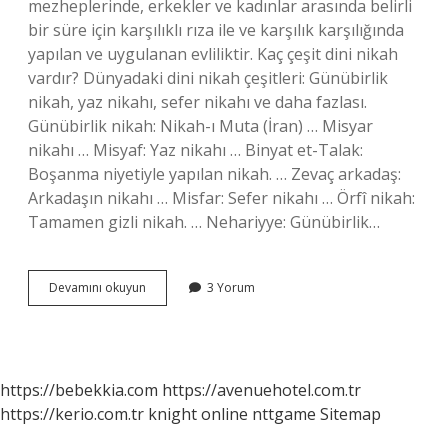
mezheplerinde, erkekler ve kadınlar arasında belirli
bir süre için karşılıklı rıza ile ve karşılık karşılığında
yapılan ve uygulanan evliliktir. Kaç çeşit dini nikah
vardır? Dünyadaki dini nikah çeşitleri: Günübirlik
nikah, yaz nikahı, sefer nikahı ve daha fazlası.
Günübirlik nikah: Nikah-ı Muta (İran) … Misyar
nikahı … Misyaf: Yaz nikahı … Binyat et-Talak:
Boşanma niyetiyle yapılan nikah. … Zevaç arkadaş:
Arkadaşın nikahı … Misfar: Sefer nikahı … Örfî nikah:
Tamamen gizli nikah. … Nehariyye: Günübirlik…
Vakti
Devamını okuyun
3 Yorum
Nikah
Nedir
https://bebekkia.com
https://avenuehotel.com.tr
https://kerio.com.tr
knight online
nttgame
Sitemap