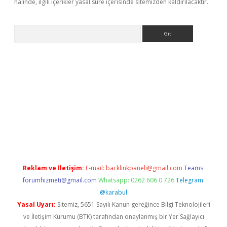
halinde, ilgili içerikler yasal süre içerisinde sitemizden kaldırılacaktır.
Arama
riş
Betexper giriş adresi
betexper.xyz
m elexbet
Reklam ve İletişim:
E-mail:
backlinkpaneli@gmail.com
Teams:
forumhizmeti@gmail.com
Whatsapp: 0262 606 0 726
Telegram:
@karabul
Yasal Uyarı:
Sitemiz, 5651 Sayılı Kanun gereğince Bilgi Teknolojileri
ve İletişim Kurumu (BTK) tarafından onaylanmış bir Yer Sağlayıcı