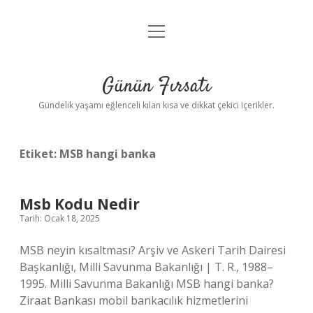
menüyü
Anasayfa
aç
Gizlilik Politikası
Günün Fırsatı
Yasal Uyarı
Gündelik yaşamı eğlenceli kılan kısa ve dikkat çekici içerikler.
Hakkımızda
Etiket:
MSB hangi banka
Msb Kodu Nedir
Tarih: Ocak 18, 2025
MSB neyin kısaltması? Arşiv ve Askeri Tarih Dairesi
Başkanlığı, Milli Savunma Bakanlığı | T. R., 1988–
1995. Milli Savunma Bakanlığı MSB hangi banka?
Ziraat Bankası mobil bankacılık hizmetlerini