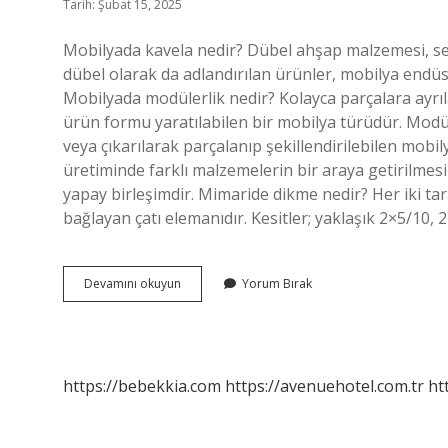
Tarih: Şubat 15, 2025
Mobilyada kavela nedir? Dübel ahşap malzemesi, sert
dübel olarak da adlandırılan ürünler, mobilya endü
Mobilyada modülerlik nedir? Kolayca parçalara ayrılabi
ürün formu yaratılabilen bir mobilya türüdür. Modül
veya çıkarılarak parçalanıp şekillendirilebilen mobi
üretiminde farklı malzemelerin bir araya getirilmesi
yapay birleşimdir. Mimaride dikme nedir? Her iki taraft
bağlayan çatı elemanıdır. Kesitler; yaklaşık 2×5/10,
Mobilyada
Devamını okuyun
Yorum Bırak
Dikme
Nedir
https://bebekkia.com
https://avenuehotel.com.tr
ht