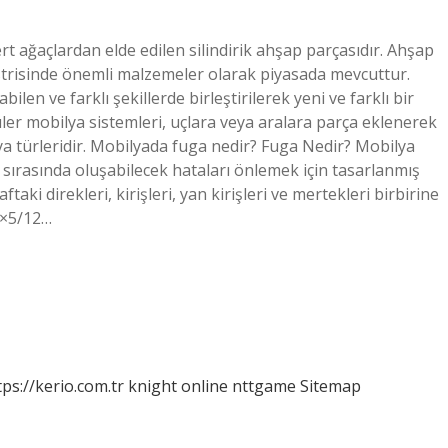
 ağaçlardan elde edilen silindirik ahşap parçasıdır. Ahşap
strisinde önemli malzemeler olarak piyasada mevcuttur.
len ve farklı şekillerde birleştirilerek yeni ve farklı bir
er mobilya sistemleri, uçlara veya aralara parça eklenerek
lya türleridir. Mobilyada fuga nedir? Fuga Nedir? Mobilya
 sırasında oluşabilecek hataları önlemek için tasarlanmış
aki direkleri, kirişleri, yan kirişleri ve mertekleri birbirine
 2×5/12…
tps://kerio.com.tr
knight online
nttgame
Sitemap