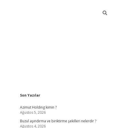
Sidebar
Son Yazılar
betci
vdcasino güncel giriş
ilbet casino
ilbet yeni giriş
Betexp
Azimut Holding kimin ?
Ağustos 5, 2026
Buzul aşındırma ve biriktirme şekilleri nelerdir ?
Ağustos 4, 2026