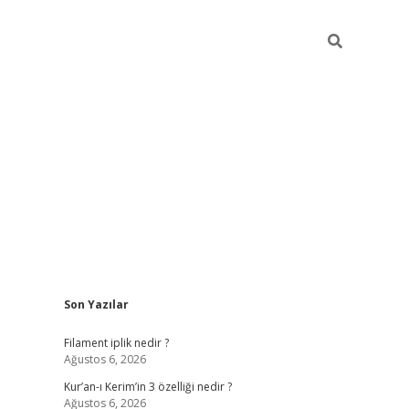
Sidebar
Son Yazılar
betci
vdcasino güncel giriş
ilbet casino
i
Filament iplik nedir ?
Ağustos 6, 2026
Kur’an-ı Kerim’in 3 özelliği nedir ?
Ağustos 6, 2026