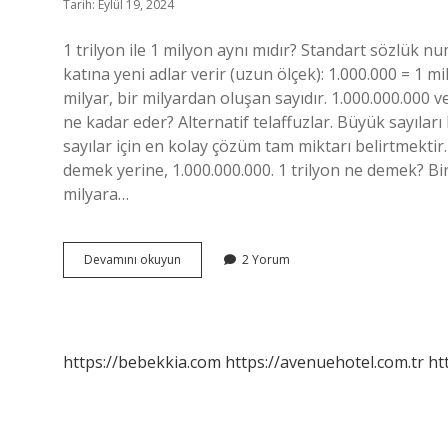
Tarih: Eylül 19, 2024
1 trilyon ile 1 milyon aynı mıdır? Standart sözlük n
katına yeni adlar verir (uzun ölçek): 1.000.000 = 1 mi
milyar, bir milyardan oluşan sayıdır. 1.000.000.000 ve
ne kadar eder? Alternatif telaffuzlar. Büyük sayıları
sayılar için en kolay çözüm tam miktarı belirtmektir. 
demek yerine, 1.000.000.000. 1 trilyon ne demek? Bir
milyara…
1
Devamını okuyun
2 Yorum
Milyon
Tl
1
Trilyon
Mu
https://bebekkia.com
https://avenuehotel.com.tr
ht