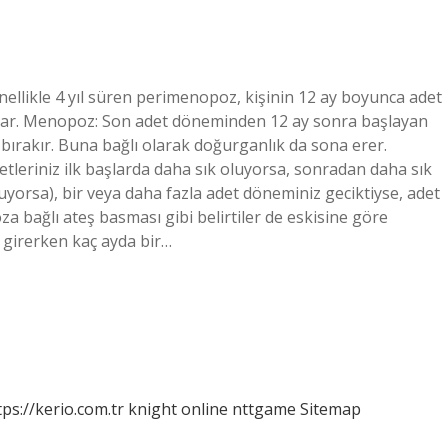
llikle 4 yıl süren perimenopoz, kişinin 12 ay boyunca adet
ar. Menopoz: Son adet döneminden 12 ay sonra başlayan
bırakır. Buna bağlı olarak doğurganlık da sona erer.
tleriniz ilk başlarda daha sık oluyorsa, sonradan daha sık
uyorsa), bir veya daha fazla adet döneminiz geciktiyse, adet
a bağlı ateş basması gibi belirtiler de eskisine göre
 girerken kaç ayda bir…
tps://kerio.com.tr
knight online
nttgame
Sitemap