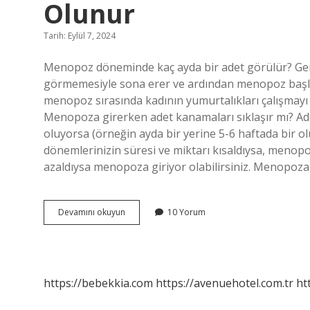
Olunur
Tarih: Eylül 7, 2024
Menopoz döneminde kaç ayda bir adet görülür? Gene
görmemesiyle sona erer ve ardından menopoz başl
menopoz sırasında kadının yumurtalıkları çalışmayı 
Menopoza girerken adet kanamaları sıklaşır mı? Ade
oluyorsa (örneğin ayda bir yerine 5-6 haftada bir ol
dönemlerinizin süresi ve miktarı kısaldıysa, menopoz
azaldıysa menopoza giriyor olabilirsiniz. Menopoza
Menopoza
Devamını okuyun
10 Yorum
Girerken
Kaç
Ayda
Bir
Adet
https://bebekkia.com
https://avenuehotel.com.tr
ht
Olunur