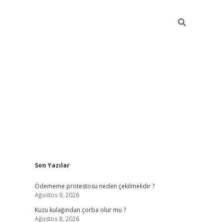
Sidebar
Son Yazılar
betci
vdcasino güncel giriş
ilbet casino
ilbet yeni giriş
Betexp
Ödememe protestosu neden çekilmelidir ?
Ağustos 9, 2026
Kuzu kulağından çorba olur mu ?
Ağustos 8, 2026