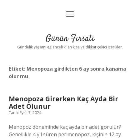
menüyü
Anasayfa
aç
Gizlilik Politikası
Günün Fırsatı
Yasal Uyarı
Gündelik yaşamı eğlenceli kılan kısa ve dikkat çekici içerikler.
Hakkımızda
Etiket:
Menopoza girdikten 6 ay sonra kanama
olur mu
Menopoza Girerken Kaç Ayda Bir
Adet Olunur
Tarih: Eylül 7, 2024
Menopoz döneminde kaç ayda bir adet görülür?
Genellikle 4 yıl süren perimenopoz, kişinin 12 ay