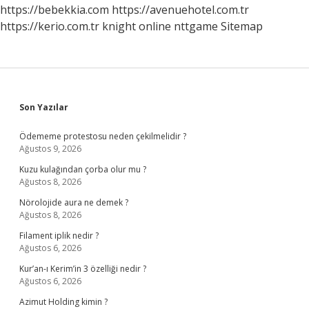
Adet
https://bebekkia.com
https://avenuehotel.com.tr
Olunur
https://kerio.com.tr
knight online
nttgame
Sitemap
Sidebar
Son Yazılar
Ödememe protestosu neden çekilmelidir ?
Ağustos 9, 2026
Kuzu kulağından çorba olur mu ?
Ağustos 8, 2026
Nörolojide aura ne demek ?
Ağustos 8, 2026
Filament iplik nedir ?
Ağustos 6, 2026
Kur’an-ı Kerim’in 3 özelliği nedir ?
Ağustos 6, 2026
Azimut Holding kimin ?