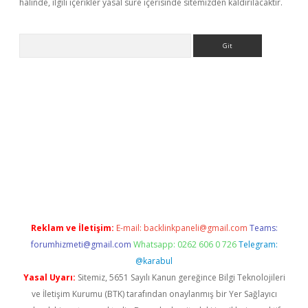
halinde, ilgili içerikler yasal süre içerisinde sitemizden kaldırılacaktır.
Arama
ino
ilbet yeni giriş
Betexper giriş adresi
betexper.xyz
m elexbet
Reklam ve İletişim:
E-mail:
backlinkpaneli@gmail.com
Teams:
forumhizmeti@gmail.com
Whatsapp: 0262 606 0 726
Telegram:
@karabul
Yasal Uyarı:
Sitemiz, 5651 Sayılı Kanun gereğince Bilgi Teknolojileri
ve İletişim Kurumu (BTK) tarafından onaylanmış bir Yer Sağlayıcı