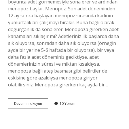
boyunca adet görmemesiyle sona erer ve ardından
menopoz başlar. Menopoz: Son adet döneminden
12 ay sonra başlayan menopoz sırasında kadının
yumurtalıkları çalışmayı bırakır. Buna bağlı olarak
doğurganlık da sona erer. Menopoza girerken adet
kanamaları sıklaşır mı? Adetleriniz ilk başlarda daha
sık oluyorsa, sonradan daha sık oluyorsa (örneğin
ayda bir yerine 5-6 haftada bir oluyorsa), bir veya
daha fazla adet döneminiz geciktiyse, adet
dönemlerinizin süresi ve miktarı kısaldıysa,
menopoza bağlı ateş basması gibi belirtiler de
eskisine göre azaldıysa menopoza giriyor
olabilirsiniz. Menopoza girerken kaç ayda bir…
Menopoza
Devamını okuyun
10 Yorum
Girerken
Kaç
Ayda
Bir