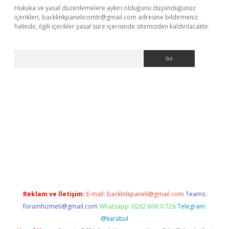
Hukuka ve yasal düzenlemelere aykırı olduğunu düşündüğünüz
içerikleri,
backlinkpanelicomtr@gmail.com
adresine bildirmeniz
halinde, ilgili içerikler yasal süre içerisinde sitemizden kaldırılacaktır.
Arama
riş
Betexper giriş adresi
betexper.xyz
m elexbet
Reklam ve İletişim:
E-mail:
backlinkpaneli@gmail.com
Teams:
forumhizmeti@gmail.com
Whatsapp: 0262 606 0 726
Telegram:
@karabul