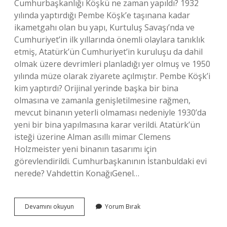
Cumhurbaşkanlığı Köşkü ne zaman yapıldı? 1932
yılında yaptırdığı Pembe Köşk’e taşınana kadar
ikametgahı olan bu yapı, Kurtuluş Savaşı’nda ve
Cumhuriyet’in ilk yıllarında önemli olaylara tanıklık
etmiş, Atatürk’ün Cumhuriyet’in kuruluşu da dahil
olmak üzere devrimleri planladığı yer olmuş ve 1950
yılında müze olarak ziyarete açılmıştır. Pembe Köşk’i
kim yaptırdı? Orijinal yerinde başka bir bina
olmasına ve zamanla genişletilmesine rağmen,
mevcut binanın yeterli olmaması nedeniyle 1930’da
yeni bir bina yapılmasına karar verildi. Atatürk’ün
isteği üzerine Alman asıllı mimar Clemens
Holzmeister yeni binanın tasarımı için
görevlendirildi. Cumhurbaşkanının İstanbuldaki evi
nerede? Vahdettin KonağıGenel…
Cumhurbaşkanlığı
Devamını okuyun
Yorum Bırak
Köşkünü
Kim