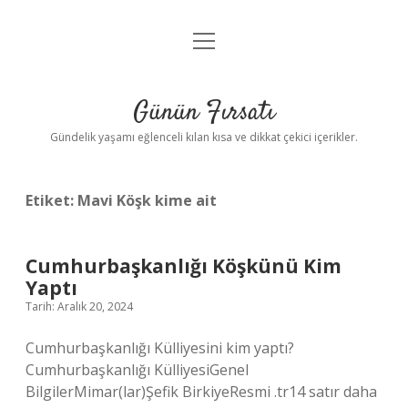
menüyü
Anasayfa
aç
Gizlilik Politikası
Günün Fırsatı
Yasal Uyarı
Gündelik yaşamı eğlenceli kılan kısa ve dikkat çekici içerikler.
Hakkımızda
Etiket:
Mavi Köşk kime ait
Cumhurbaşkanlığı Köşkünü Kim
Yaptı
Tarih: Aralık 20, 2024
Cumhurbaşkanlığı Külliyesini kim yaptı?
Cumhurbaşkanlığı KülliyesiGenel
BilgilerMimar(lar)Şefik BirkiyeResmi .tr14 satır daha