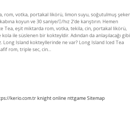
ila, rom, votka, portakal likörü, limon suyu, soğutulmuş şeker
 kabına koyun ve 30 saniye//hız 2’de karıştırın. Hemen
e Tea, eşit miktarda rom, votka, tekila, cin, portakal likörü,
kola ile süslenen bir kokteyldir. Adından da anlaşılacağı gibi
az. Long Island kokteyllerinde ne var? Long Island Iced Tea
afif rom, triple sec, cin…
tps://kerio.com.tr
knight online
nttgame
Sitemap