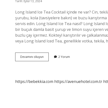
Tarih: Eylül 13, 2024
Long Island Ice Tea Cocktail içinde ne var? Cin, tek
şurubu, kola (tavsiyelere bakın) ve buzu karıştırma
servis edin. Long Island Ice Tea nasıl? Long Island Ic
bir buçuk damla basit şurup ve limon suyu içeren ve 
buzlu çay içermez. Kokteyl karıştırılır ve çalkalanm
veya Long Island Iced Tea, genellikle votka, tekila, h
Ice
Devamını okuyun
2 Yorum
Tea
Kokteyl
Nasil
Yapilir
https://bebekkia.com
https://avenuehotel.com.tr
ht