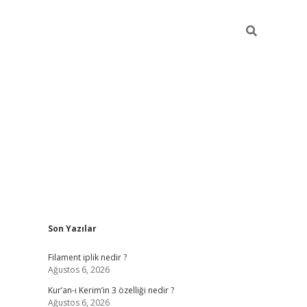
Sidebar
Son Yazılar
betci
vdcasino güncel giriş
ilbet casino
ilbet yeni giriş
Betexp
Filament iplik nedir ?
Ağustos 6, 2026
Kur’an-ı Kerim’in 3 özelliği nedir ?
Ağustos 6, 2026