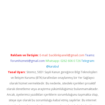
riş
Betexper giriş adresi
betexper.xyz
m elexbet
Reklam ve İletişim:
E-mail:
backlinkpaneli@gmail.com
Teams:
forumhizmeti@gmail.com
Whatsapp: 0262 606 0 726
Telegram:
@karabul
Yasal Uyarı:
Sitemiz, 5651 Sayılı Kanun gereğince Bilgi Teknolojileri
ve İletişim Kurumu (BTK) tarafından onaylanmış bir Yer Sağlayıcı
olarak hizmet vermektedir. Bu nedenle, sitedeki içerikleri proaktif
olarak denetleme veya araştırma yükümlülüğümüz bulunmamaktadır.
Ancak, üyelerimiz yazdıkları içeriklerin sorumluluğunu taşımakta olup,
siteye üye olarak bu sorumluluğu kabul etmiş sayılırlar. Bu internet