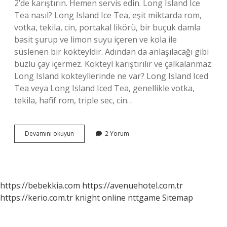
2’de karıştırın. Hemen servis edin. Long Island Ice
Tea nasıl? Long Island Ice Tea, eşit miktarda rom,
votka, tekila, cin, portakal likörü, bir buçuk damla
basit şurup ve limon suyu içeren ve kola ile
süslenen bir kokteyldir. Adından da anlaşılacağı gibi
buzlu çay içermez. Kokteyl karıştırılır ve çalkalanmaz.
Long Island kokteyllerinde ne var? Long Island Iced
Tea veya Long Island Iced Tea, genellikle votka,
tekila, hafif rom, triple sec, cin…
Ice
Devamını okuyun
2 Yorum
Tea
Kokteyl
Nasil
Yapilir
https://bebekkia.com
https://avenuehotel.com.tr
https://kerio.com.tr
knight online
nttgame
Sitemap