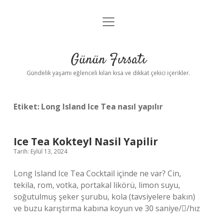
menüyü
Anasayfa
aç
Gizlilik Politikası
Günün Fırsatı
Yasal Uyarı
Gündelik yaşamı eğlenceli kılan kısa ve dikkat çekici içerikler.
Hakkımızda
Etiket:
Long Island Ice Tea nasıl yapılır
Ice Tea Kokteyl Nasil Yapilir
Tarih: Eylül 13, 2024
Long Island Ice Tea Cocktail içinde ne var? Cin,
tekila, rom, votka, portakal likörü, limon suyu,
soğutulmuş şeker şurubu, kola (tavsiyelere bakın)
ve buzu karıştırma kabına koyun ve 30 saniye//hız