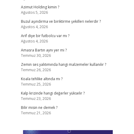
Azimut Holding kimin ?
Ağustos 5, 2026
Buzul aşındırma ve biriktirme şekilleri nelerdir ?
Ağustos 4, 2026
Arif diye bir futbolcu var mı ?
Ağustos 4, 2026
Amasra Bartın aynı yer mi ?
Temmuz 30, 2026
Zemin ses yalıtımında hangi malzemeler kullanılır ?
Temmuz 26, 2026
Koala tehlike altında mı ?
Temmuz 25, 2026
Kalp krizinde hangi değerler yükselir ?
Temmuz 23, 2026
Bilir misin ne demek ?
Temmuz 21, 2026