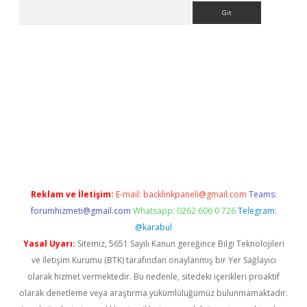
Arama
riş
Betexper giriş adresi
betexper.xyz
m elexbet
Reklam ve İletişim:
E-mail:
backlinkpaneli@gmail.com
Teams:
forumhizmeti@gmail.com
Whatsapp: 0262 606 0 726
Telegram:
@karabul
Yasal Uyarı:
Sitemiz, 5651 Sayılı Kanun gereğince Bilgi Teknolojileri
ve İletişim Kurumu (BTK) tarafından onaylanmış bir Yer Sağlayıcı
olarak hizmet vermektedir. Bu nedenle, sitedeki içerikleri proaktif
olarak denetleme veya araştırma yükümlülüğümüz bulunmamaktadır.