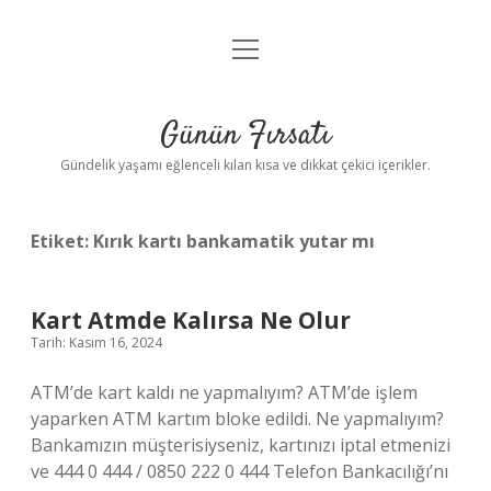
menüyü
Anasayfa
aç
Gizlilik Politikası
Günün Fırsatı
Yasal Uyarı
Gündelik yaşamı eğlenceli kılan kısa ve dikkat çekici içerikler.
Hakkımızda
Etiket:
Kırık kartı bankamatik yutar mı
Kart Atmde Kalırsa Ne Olur
Tarih: Kasım 16, 2024
ATM’de kart kaldı ne yapmalıyım? ATM’de işlem
yaparken ATM kartım bloke edildi. Ne yapmalıyım?
Bankamızın müşterisiyseniz, kartınızı iptal etmenizi
ve 444 0 444 / 0850 222 0 444 Telefon Bankacılığı’nı