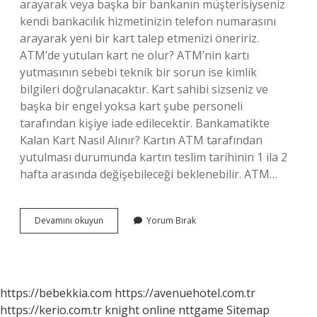
arayarak veya başka bir bankanın müşterisiyseniz
kendi bankacılık hizmetinizin telefon numarasını
arayarak yeni bir kart talep etmenizi öneririz.
ATM’de yutulan kart ne olur? ATM’nin kartı
yutmasının sebebi teknik bir sorun ise kimlik
bilgileri doğrulanacaktır. Kart sahibi sizseniz ve
başka bir engel yoksa kart şube personeli
tarafından kişiye iade edilecektir. Bankamatikte
Kalan Kart Nasıl Alınır? Kartın ATM tarafından
yutulması durumunda kartın teslim tarihinin 1 ila 2
hafta arasında değişebileceği beklenebilir. ATM…
Kart
Devamını okuyun
Yorum Bırak
Atmde
Kalırsa
Ne
Olur
https://bebekkia.com
https://avenuehotel.com.tr
https://kerio.com.tr
knight online
nttgame
Sitemap