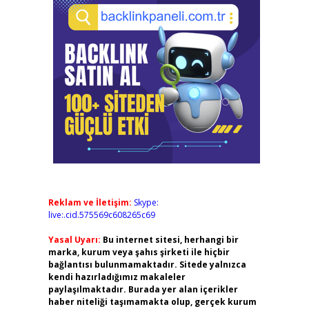
Reklam ve İletişim:
Skype:
live:.cid.575569c608265c69
Yasal Uyarı:
Bu internet sitesi, herhangi bir
marka, kurum veya şahıs şirketi ile hiçbir
bağlantısı bulunmamaktadır. Sitede yalnızca
kendi hazırladığımız makaleler
paylaşılmaktadır. Burada yer alan içerikler
haber niteliği taşımamakta olup, gerçek kurum