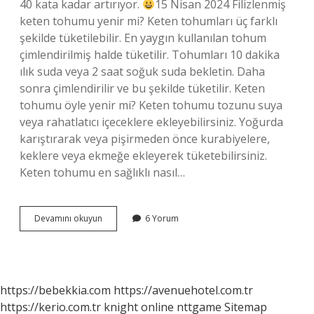
40 kata kadar artırıyor.
15 Nisan 2024 Filizlenmiş
keten tohumu yenir mi? Keten tohumları üç farklı
şekilde tüketilebilir. En yaygın kullanılan tohum
çimlendirilmiş halde tüketilir. Tohumları 10 dakika
ılık suda veya 2 saat soğuk suda bekletin. Daha
sonra çimlendirilir ve bu şekilde tüketilir. Keten
tohumu öyle yenir mi? Keten tohumu tozunu suya
veya rahatlatıcı içeceklere ekleyebilirsiniz. Yoğurda
karıştırarak veya pişirmeden önce kurabiyelere,
keklere veya ekmeğe ekleyerek tüketebilirsiniz.
Keten tohumu en sağlıklı nasıl…
Keten
Devamını okuyun
6 Yorum
Tohumu
Filizi
Yenir
Mi
https://bebekkia.com
https://avenuehotel.com.tr
https://kerio.com.tr
knight online
nttgame
Sitemap