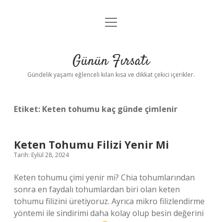
menüyü
Anasayfa
aç
Gizlilik Politikası
Günün Fırsatı
Yasal Uyarı
Gündelik yaşamı eğlenceli kılan kısa ve dikkat çekici içerikler.
Hakkımızda
Etiket:
Keten tohumu kaç günde çimlenir
Keten Tohumu Filizi Yenir Mi
Tarih: Eylül 28, 2024
Keten tohumu çimi yenir mi? Chia tohumlarından
sonra en faydalı tohumlardan biri olan keten
tohumu filizini üretiyoruz. Ayrıca mikro filizlendirme
yöntemi ile sindirimi daha kolay olup besin değerini