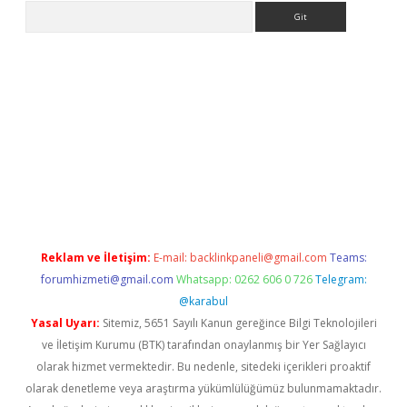
Arama
riş
Betexper giriş adresi
betexper.xyz
m elexbet
Reklam ve İletişim:
E-mail:
backlinkpaneli@gmail.com
Teams:
forumhizmeti@gmail.com
Whatsapp: 0262 606 0 726
Telegram:
@karabul
Yasal Uyarı:
Sitemiz, 5651 Sayılı Kanun gereğince Bilgi Teknolojileri
ve İletişim Kurumu (BTK) tarafından onaylanmış bir Yer Sağlayıcı
olarak hizmet vermektedir. Bu nedenle, sitedeki içerikleri proaktif
olarak denetleme veya araştırma yükümlülüğümüz bulunmamaktadır.