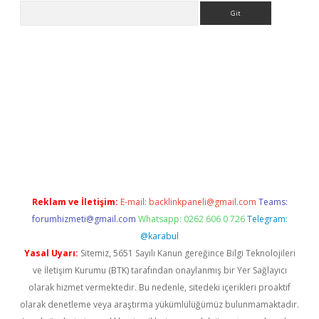
Arama
iriş
Betexper giriş adresi
betexper.xyz
m elexbet
Reklam ve İletişim:
E-mail:
backlinkpaneli@gmail.com
Teams:
forumhizmeti@gmail.com
Whatsapp: 0262 606 0 726
Telegram:
@karabul
Yasal Uyarı:
Sitemiz, 5651 Sayılı Kanun gereğince Bilgi Teknolojileri
ve İletişim Kurumu (BTK) tarafından onaylanmış bir Yer Sağlayıcı
olarak hizmet vermektedir. Bu nedenle, sitedeki içerikleri proaktif
olarak denetleme veya araştırma yükümlülüğümüz bulunmamaktadır.