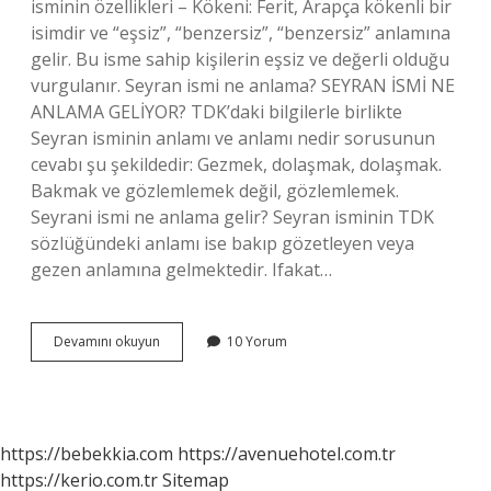
isminin özellikleri – Kökeni: Ferit, Arapça kökenli bir
isimdir ve “eşsiz”, “benzersiz”, “benzersiz” anlamına
gelir. Bu isme sahip kişilerin eşsiz ve değerli olduğu
vurgulanır. Seyran ismi ne anlama? SEYRAN İSMİ NE
ANLAMA GELİYOR? TDK’daki bilgilerle birlikte
Seyran isminin anlamı ve anlamı nedir sorusunun
cevabı şu şekildedir: Gezmek, dolaşmak, dolaşmak.
Bakmak ve gözlemlemek değil, gözlemlemek.
Seyrani ismi ne anlama gelir? Seyran isminin TDK
sözlüğündeki anlamı ise bakıp gözetleyen veya
gezen anlamına gelmektedir. Ifakat…
Ifakat
Devamını okuyun
10 Yorum
Ismi
Ne
Anlama
Gelir
https://bebekkia.com
https://avenuehotel.com.tr
https://kerio.com.tr
Sitemap