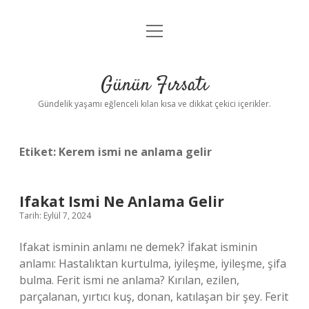
menüyü
Anasayfa
aç
Gizlilik Politikası
Günün Fırsatı
Yasal Uyarı
Gündelik yaşamı eğlenceli kılan kısa ve dikkat çekici içerikler.
Hakkımızda
Etiket:
Kerem ismi ne anlama gelir
Ifakat Ismi Ne Anlama Gelir
Tarih: Eylül 7, 2024
Ifakat isminin anlamı ne demek? İfakat isminin
anlamı: Hastalıktan kurtulma, iyileşme, iyileşme, şifa
bulma. Ferit ismi ne anlama? Kırılan, ezilen,
parçalanan, yırtıcı kuş, donan, katılaşan bir şey. Ferit