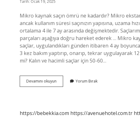
Tarih: Ocak 19, 2025
Mikro kaynak saçın ömrü ne kadardır? Mikro ekstans
ancak kullanım süresi saçınızın yapısına, uzama hız
ortalama 4 ile 7 ay arasında değişmektedir. Saçları
parçaları aşağıya doğru hareket ederek … Mikro kayn
saçlar, uygulandıkları günden itibaren 4 ay boyunca s
3 kez bakım yaptırıp, onarıp, tekrar uygulayarak 12
mi? Kalın ve hacimli saçlar için 50-60…
Mikro
Devamını okuyun
Yorum Bırak
Kaynak
Saç
Kaç
Ay
Kullanılır
https://bebekkia.com
https://avenuehotel.com.tr
ht