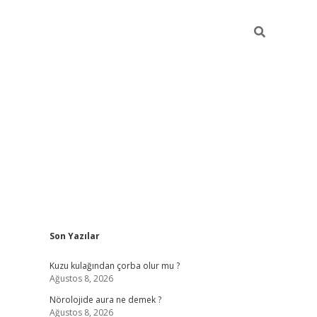
Sidebar
Son Yazılar
betci
vdcasino güncel giriş
ilbet casino
ilbet yeni giriş
Betexp
Kuzu kulağından çorba olur mu ?
Ağustos 8, 2026
Nörolojide aura ne demek ?
Ağustos 8, 2026