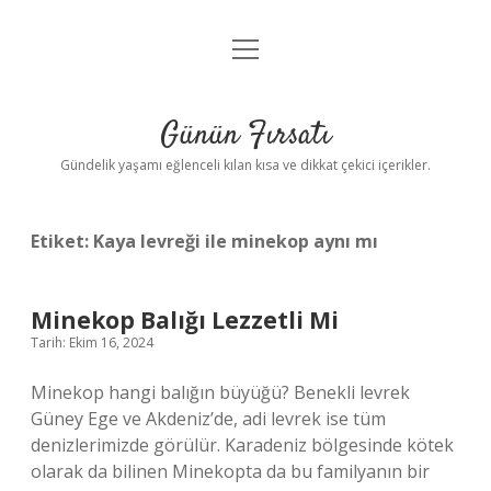
menüyü
Anasayfa
aç
Gizlilik Politikası
Günün Fırsatı
Yasal Uyarı
Gündelik yaşamı eğlenceli kılan kısa ve dikkat çekici içerikler.
Hakkımızda
Etiket:
Kaya levreği ile minekop aynı mı
Minekop Balığı Lezzetli Mi
Tarih: Ekim 16, 2024
Minekop hangi balığın büyüğü? Benekli levrek
Güney Ege ve Akdeniz’de, adi levrek ise tüm
denizlerimizde görülür. Karadeniz bölgesinde kötek
olarak da bilinen Minekopta da bu familyanın bir