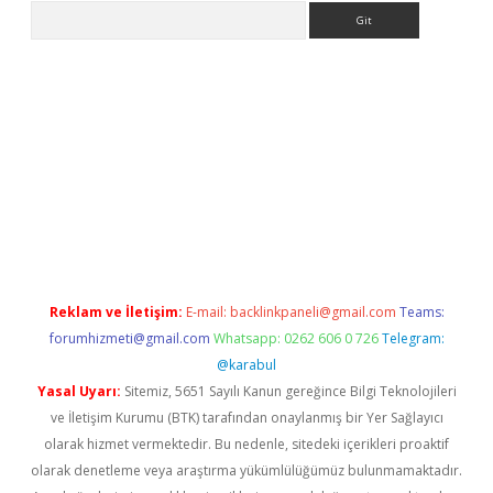
Arama
riş
Betexper giriş adresi
betexper.xyz
m elexbet
Reklam ve İletişim:
E-mail:
backlinkpaneli@gmail.com
Teams:
forumhizmeti@gmail.com
Whatsapp: 0262 606 0 726
Telegram:
@karabul
Yasal Uyarı:
Sitemiz, 5651 Sayılı Kanun gereğince Bilgi Teknolojileri
ve İletişim Kurumu (BTK) tarafından onaylanmış bir Yer Sağlayıcı
olarak hizmet vermektedir. Bu nedenle, sitedeki içerikleri proaktif
olarak denetleme veya araştırma yükümlülüğümüz bulunmamaktadır.