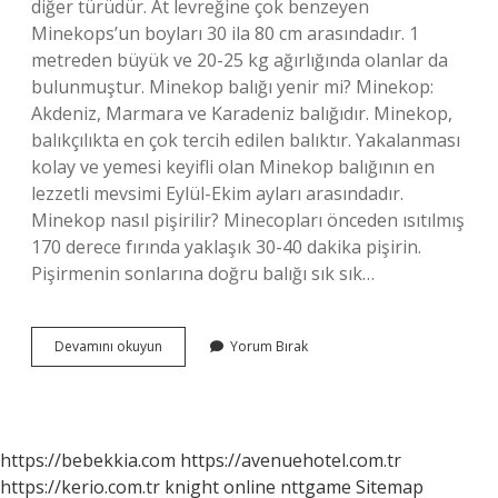
diğer türüdür. At levreğine çok benzeyen
Minekops’un boyları 30 ila 80 cm arasındadır. 1
metreden büyük ve 20-25 kg ağırlığında olanlar da
bulunmuştur. Minekop balığı yenir mi? Minekop:
Akdeniz, Marmara ve Karadeniz balığıdır. Minekop,
balıkçılıkta en çok tercih edilen balıktır. Yakalanması
kolay ve yemesi keyifli olan Minekop balığının en
lezzetli mevsimi Eylül-Ekim ayları arasındadır.
Minekop nasıl pişirilir? Minecopları önceden ısıtılmış
170 derece fırında yaklaşık 30-40 dakika pişirin.
Pişirmenin sonlarına doğru balığı sık sık…
Minekop
Devamını okuyun
Yorum Bırak
Balığı
Lezzetli
Mi
https://bebekkia.com
https://avenuehotel.com.tr
https://kerio.com.tr
knight online
nttgame
Sitemap