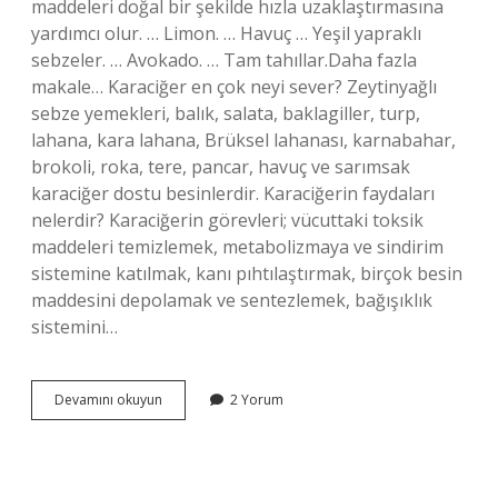
maddeleri doğal bir şekilde hızla uzaklaştırmasına
yardımcı olur. … Limon. … Havuç … Yeşil yapraklı
sebzeler. … Avokado. … Tam tahıllar.Daha fazla
makale… Karaciğer en çok neyi sever? Zeytinyağlı
sebze yemekleri, balık, salata, baklagiller, turp,
lahana, kara lahana, Brüksel lahanası, karnabahar,
brokoli, roka, tere, pancar, havuç ve sarımsak
karaciğer dostu besinlerdir. Karaciğerin faydaları
nelerdir? Karaciğerin görevleri; vücuttaki toksik
maddeleri temizlemek, metabolizmaya ve sindirim
sistemine katılmak, kanı pıhtılaştırmak, birçok besin
maddesini depolamak ve sentezlemek, bağışıklık
sistemini…
Karaciğer
Devamını okuyun
2 Yorum
Neye
Iyi
Gelir