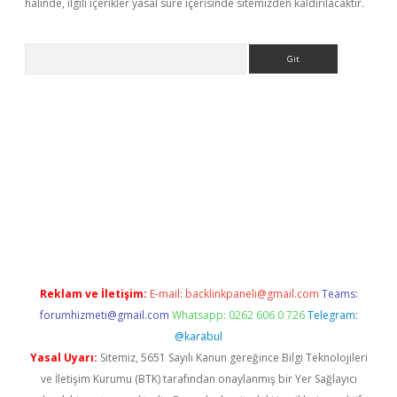
halinde, ilgili içerikler yasal süre içerisinde sitemizden kaldırılacaktır.
Arama
riş
Betexper giriş adresi
betexper.xyz
m elexbet
Reklam ve İletişim:
E-mail:
backlinkpaneli@gmail.com
Teams:
forumhizmeti@gmail.com
Whatsapp: 0262 606 0 726
Telegram:
@karabul
Yasal Uyarı:
Sitemiz, 5651 Sayılı Kanun gereğince Bilgi Teknolojileri
ve İletişim Kurumu (BTK) tarafından onaylanmış bir Yer Sağlayıcı