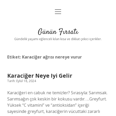
menüyü
Anasayfa
aç
Gizlilik Politikası
Günün Fırsatı
Yasal Uyarı
Gündelik yaşamı eğlenceli kılan kısa ve dikkat çekici içerikler.
Hakkımızda
Etiket:
Karaciğer ağrısı nereye vurur
Karaciğer Neye Iyi Gelir
Tarih: Eylül 18, 2024
Karaciğeri en cabuk ne temizler? Sırasıyla: Sarımsak.
Sarımsağın çok keskin bir kokusu vardır. …Greyfurt.
Yüksek “C vitamini” ve “antioksidan” içeriği
sayesinde greyfurt, karaciğerin vücuttaki zararlı