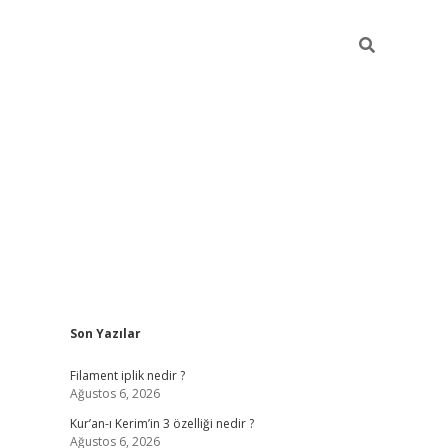
Sidebar
Son Yazılar
betci
vdcasino güncel giriş
ilbet casino
ilbet yeni giriş
Betex
Filament iplik nedir ?
Ağustos 6, 2026
Kur’an-ı Kerim’in 3 özelliği nedir ?
Ağustos 6, 2026