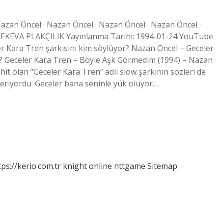
Nazan Öncel · Nazan Öncel · Nazan Öncel · Nazan Öncel ·
EKEVA PLAKÇILIK Yayınlanma Tarihi: 1994-01-24 YouTube
r Kara Tren şarkısını kim söylüyor? Nazan Öncel – Geceler
m? Geceler Kara Tren – Böyle Aşk Görmedim (1994) – Nazan
 hit olan “Geceler Kara Tren” adlı slow şarkının sözleri de
eriyordu. Geceler bana seninle yük oluyor.…
tps://kerio.com.tr
knight online
nttgame
Sitemap