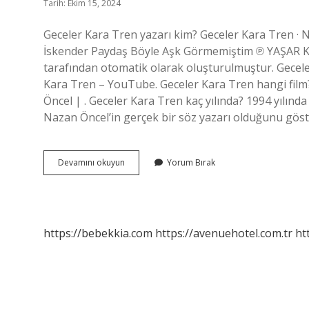
Tarih: Ekim 15, 2024
Geceler Kara Tren yazarı kim? Geceler Kara Tren · 
İskender Paydaş Böyle Aşk Görmemiştim ℗ YAŞAR K
tarafından otomatik olarak oluşturulmuştur. Gecele
Kara Tren – YouTube. Geceler Kara Tren hangi fil
Öncel | . Geceler Kara Tren kaç yılında? 1994 yılında
Nazan Öncel’in gerçek bir söz yazarı olduğunu göst
Geceler
Devamını okuyun
Yorum Bırak
Kara
Tren
Kimin
Şarkısı
https://bebekkia.com
https://avenuehotel.com.tr
ht