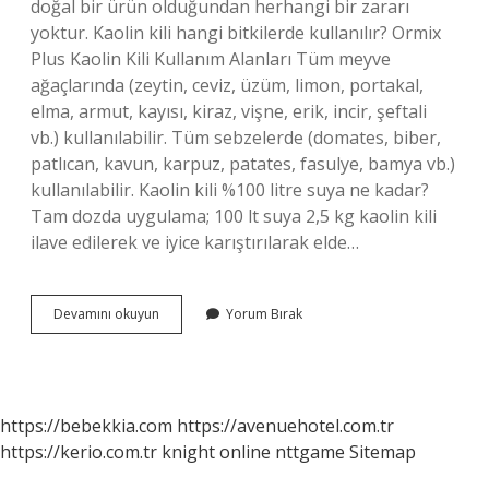
doğal bir ürün olduğundan herhangi bir zararı
yoktur. Kaolin kili hangi bitkilerde kullanılır? Ormix
Plus Kaolin Kili Kullanım Alanları Tüm meyve
ağaçlarında (zeytin, ceviz, üzüm, limon, portakal,
elma, armut, kayısı, kiraz, vişne, erik, incir, şeftali
vb.) kullanılabilir. Tüm sebzelerde (domates, biber,
patlıcan, kavun, karpuz, patates, fasulye, bamya vb.)
kullanılabilir. Kaolin kili %100 litre suya ne kadar?
Tam dozda uygulama; 100 lt suya 2,5 kg kaolin kili
ilave edilerek ve iyice karıştırılarak elde…
Kaolin
Devamını okuyun
Yorum Bırak
Kili
Içeriği
Nedir
https://bebekkia.com
https://avenuehotel.com.tr
https://kerio.com.tr
knight online
nttgame
Sitemap