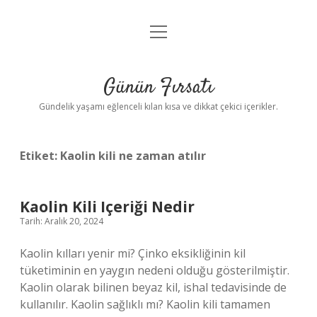
menüyü
Anasayfa
aç
Gizlilik Politikası
Günün Fırsatı
Yasal Uyarı
Gündelik yaşamı eğlenceli kılan kısa ve dikkat çekici içerikler.
Hakkımızda
Etiket:
Kaolin kili ne zaman atılır
Kaolin Kili Içeriği Nedir
Tarih: Aralık 20, 2024
Kaolin kılları yenir mi? Çinko eksikliğinin kil
tüketiminin en yaygın nedeni olduğu gösterilmiştir.
Kaolin olarak bilinen beyaz kil, ishal tedavisinde de
kullanılır. Kaolin sağlıklı mı? Kaolin kili tamamen