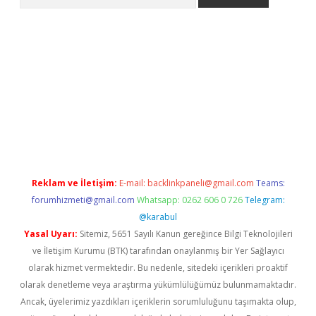
giriş
Betexper giriş adresi
betexper.xyz
m elexbet
Reklam ve İletişim:
E-mail:
backlinkpaneli@gmail.com
Teams:
forumhizmeti@gmail.com
Whatsapp: 0262 606 0 726
Telegram:
@karabul
Yasal Uyarı:
Sitemiz, 5651 Sayılı Kanun gereğince Bilgi Teknolojileri
ve İletişim Kurumu (BTK) tarafından onaylanmış bir Yer Sağlayıcı
olarak hizmet vermektedir. Bu nedenle, sitedeki içerikleri proaktif
olarak denetleme veya araştırma yükümlülüğümüz bulunmamaktadır.
Ancak, üyelerimiz yazdıkları içeriklerin sorumluluğunu taşımakta olup,