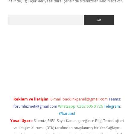
halinde, ilgili içerikler yasal süre içerisinde sitemizden kaldırılacaktır.
Arama
riş
Betexper giriş adresi
betexper.xyz
m elexbet
Reklam ve İletişim:
E-mail:
backlinkpaneli@gmail.com
Teams:
forumhizmeti@gmail.com
Whatsapp: 0262 606 0 726
Telegram:
@karabul
Yasal Uyarı:
Sitemiz, 5651 Sayılı Kanun gereğince Bilgi Teknolojileri
ve İletişim Kurumu (BTK) tarafından onaylanmış bir Yer Sağlayıcı