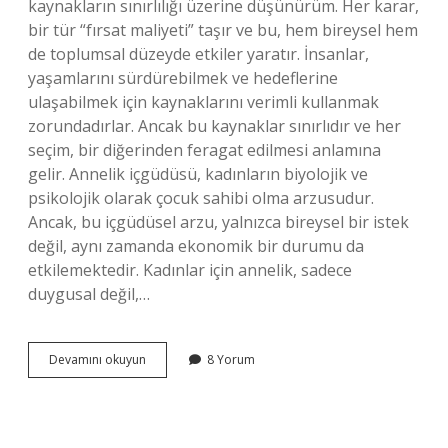
kaynakların sınırlılığı üzerine düşünürüm. Her karar,
bir tür “fırsat maliyeti” taşır ve bu, hem bireysel hem
de toplumsal düzeyde etkiler yaratır. İnsanlar,
yaşamlarını sürdürebilmek ve hedeflerine
ulaşabilmek için kaynaklarını verimli kullanmak
zorundadırlar. Ancak bu kaynaklar sınırlıdır ve her
seçim, bir diğerinden feragat edilmesi anlamına
gelir. Annelik içgüdüsü, kadınların biyolojik ve
psikolojik olarak çocuk sahibi olma arzusudur.
Ancak, bu içgüdüsel arzu, yalnızca bireysel bir istek
değil, aynı zamanda ekonomik bir durumu da
etkilemektedir. Kadınlar için annelik, sadece
duygusal değil,…
Kadında
Devamını okuyun
8 Yorum
annelik
içgüdüsü
nedir
?