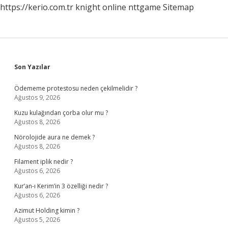
https://kerio.com.tr
knight online
nttgame
Sitemap
Sidebar
Son Yazılar
Ödememe protestosu neden çekilmelidir ?
Ağustos 9, 2026
Kuzu kulağından çorba olur mu ?
Ağustos 8, 2026
Nörolojide aura ne demek ?
Ağustos 8, 2026
Filament iplik nedir ?
Ağustos 6, 2026
Kur’an-ı Kerim’in 3 özelliği nedir ?
Ağustos 6, 2026
Azimut Holding kimin ?
Ağustos 5, 2026