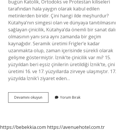
bugün Katolik, Ortodoks ve Protestan kiliseleri
tarafından hala yaygın olarak kabul edilen
metinlerden biridir. Çini hangi ilde meşhurdur?
Kütahya’nın simgesi olan ve dünyaya tanıtılmasını
sağlayan çinicilik, Kütahya’da önemli bir sanat dalı
olmasının yanı sıra aynı zamanda bir geçim
kaynağıdır. Seramik üretimi Frigler’e kadar
uzanmakta olup, zaman içerisinde sürekli olarak
gelişme göstermiştir. İznik’te çinicilik var mı? 15.
yüzyıldan beri eşsiz çinilerin üretildiği İznik’te, çini
üretimi 16. ve 17. yüzyıllarda zirveye ulaşmıştır. 17.
yüzyılda İznik’i ziyaret eden…
İZnik
Devamını okuyun
Yorum Bırak
Çini
Neden
Önemli
https://bebekkia.com
https://avenuehotel.com.tr