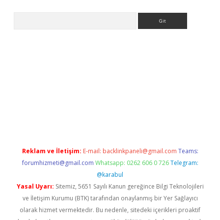
Arama
riş
Betexper giriş adresi
betexper.xyz
m elexbet
Reklam ve İletişim:
E-mail:
backlinkpaneli@gmail.com
Teams:
forumhizmeti@gmail.com
Whatsapp: 0262 606 0 726
Telegram:
@karabul
Yasal Uyarı:
Sitemiz, 5651 Sayılı Kanun gereğince Bilgi Teknolojileri
ve İletişim Kurumu (BTK) tarafından onaylanmış bir Yer Sağlayıcı
olarak hizmet vermektedir. Bu nedenle, sitedeki içerikleri proaktif