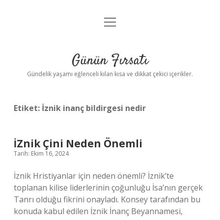
menüyü
Anasayfa
aç
Gizlilik Politikası
Günün Fırsatı
Yasal Uyarı
Gündelik yaşamı eğlenceli kılan kısa ve dikkat çekici içerikler.
Hakkımızda
Etiket:
İznik inanç bildirgesi nedir
İZnik Çini Neden Önemli
Tarih: Ekim 16, 2024
İznik Hristiyanlar için neden önemli? İznik’te
toplanan kilise liderlerinin çoğunluğu İsa’nın gerçek
Tanrı olduğu fikrini onayladı. Konsey tarafından bu
konuda kabul edilen İznik İnanç Beyannamesi,