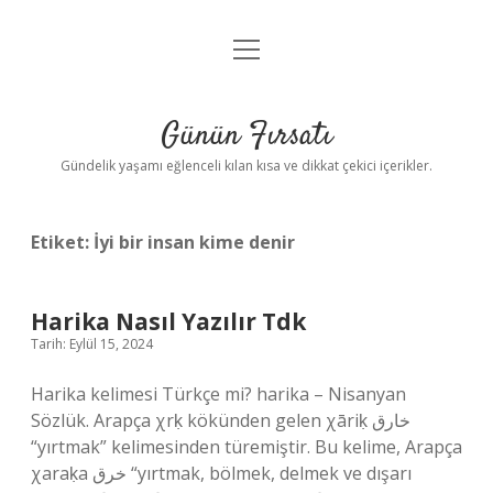
menüyü
Anasayfa
aç
Gizlilik Politikası
Günün Fırsatı
Yasal Uyarı
Gündelik yaşamı eğlenceli kılan kısa ve dikkat çekici içerikler.
Hakkımızda
Etiket:
İyi bir insan kime denir
Harika Nasıl Yazılır Tdk
Tarih: Eylül 15, 2024
Harika kelimesi Türkçe mi? harika – Nisanyan
Sözlük. Arapça χrḳ kökünden gelen χāriḳ خارق
“yırtmak” kelimesinden türemiştir. Bu kelime, Arapça
χaraḳa خرق “yırtmak, bölmek, delmek ve dışarı