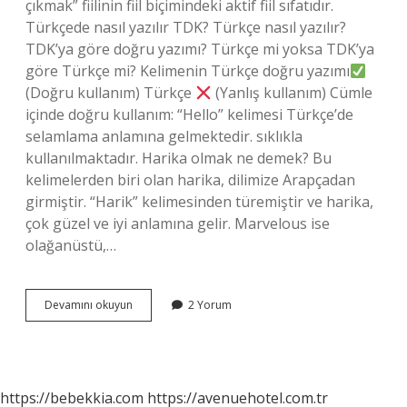
çıkmak” fiilinin fiil biçimindeki aktif fiil sıfatıdır.
Türkçede nasıl yazılır TDK? Türkçe nasıl yazılır?
TDK’ya göre doğru yazımı? Türkçe mi yoksa TDK’ya
göre Türkçe mi? Kelimenin Türkçe doğru yazımı
(Doğru kullanım) Türkçe
(Yanlış kullanım) Cümle
içinde doğru kullanım: “Hello” kelimesi Türkçe’de
selamlama anlamına gelmektedir. sıklıkla
kullanılmaktadır. Harika olmak ne demek? Bu
kelimelerden biri olan harika, dilimize Arapçadan
girmiştir. “Harik” kelimesinden türemiştir ve harika,
çok güzel ve iyi anlamına gelir. Marvelous ise
olağanüstü,…
Harika
Devamını okuyun
2 Yorum
Nasıl
Yazılır
Tdk
https://bebekkia.com
https://avenuehotel.com.tr