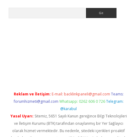
Arama
riş
Betexper giriş adresi
betexper.xyz
m elexbet
Reklam ve İletişim:
E-mail:
backlinkpaneli@gmail.com
Teams:
forumhizmeti@gmail.com
Whatsapp: 0262 606 0 726
Telegram:
@karabul
Yasal Uyarı:
Sitemiz, 5651 Sayılı Kanun gereğince Bilgi Teknolojileri
ve İletişim Kurumu (BTK) tarafından onaylanmış bir Yer Sağlayıcı
olarak hizmet vermektedir. Bu nedenle, sitedeki içerikleri proaktif