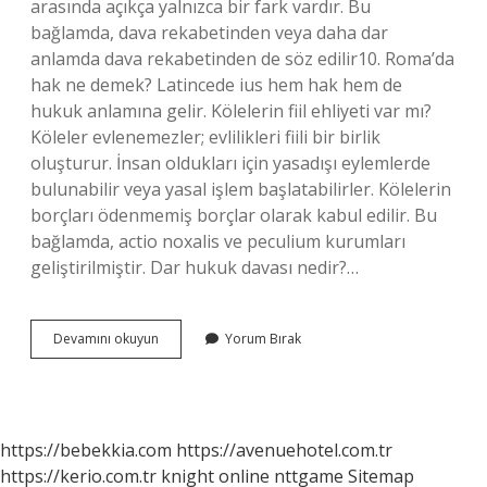
arasında açıkça yalnızca bir fark vardır. Bu
bağlamda, dava rekabetinden veya daha dar
anlamda dava rekabetinden de söz edilir10. Roma’da
hak ne demek? Latincede ius hem hak hem de
hukuk anlamına gelir. Kölelerin fiil ehliyeti var mı?
Köleler evlenemezler; evlilikleri fiili bir birlik
oluşturur. İnsan oldukları için yasadışı eylemlerde
bulunabilir veya yasal işlem başlatabilirler. Kölelerin
borçları ödenmemiş borçlar olarak kabul edilir. Bu
bağlamda, actio noxalis ve peculium kurumları
geliştirilmiştir. Dar hukuk davası nedir?…
Noxal
Devamını okuyun
Yorum Bırak
Dava
Ne
Demek
https://bebekkia.com
https://avenuehotel.com.tr
https://kerio.com.tr
knight online
nttgame
Sitemap