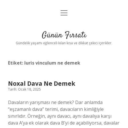
menüyü
Anasayfa
aç
Gizlilik Politikası
Günün Fırsatı
Yasal Uyarı
Gündelik yaşamı eğlenceli kılan kısa ve dikkat çekici içerikler.
Hakkımızda
Etiket:
Iuris vinculum ne demek
Noxal Dava Ne Demek
Tarih: Ocak 18, 2025
Davaların yarışması ne demek? Dar anlamda
“eşzamanlı dava” terimi, davacıların kimliğiyle
sınırlıdır. Örneğin, aynı davacı, aynı davalıya karşı
dava A’ya ek olarak dava B’yi de açabiliyorsa, davalar