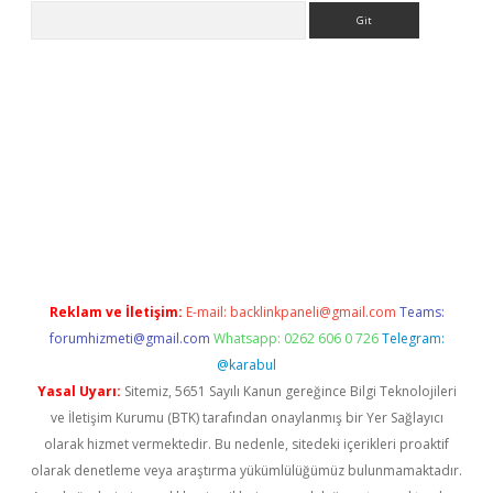
Arama
riş
Betexper giriş adresi
betexper.xyz
m elexbet
Reklam ve İletişim:
E-mail:
backlinkpaneli@gmail.com
Teams:
forumhizmeti@gmail.com
Whatsapp: 0262 606 0 726
Telegram:
@karabul
Yasal Uyarı:
Sitemiz, 5651 Sayılı Kanun gereğince Bilgi Teknolojileri
ve İletişim Kurumu (BTK) tarafından onaylanmış bir Yer Sağlayıcı
olarak hizmet vermektedir. Bu nedenle, sitedeki içerikleri proaktif
olarak denetleme veya araştırma yükümlülüğümüz bulunmamaktadır.