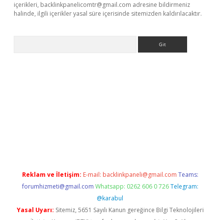
içerikleri,
backlinkpanelicomtr@gmail.com
adresine bildirmeniz
halinde, ilgili içerikler yasal süre içerisinde sitemizden kaldırılacaktır.
Arama
riş
Betexper giriş adresi
betexper.xyz
m elexbet
Reklam ve İletişim:
E-mail:
backlinkpaneli@gmail.com
Teams:
forumhizmeti@gmail.com
Whatsapp: 0262 606 0 726
Telegram:
@karabul
Yasal Uyarı:
Sitemiz, 5651 Sayılı Kanun gereğince Bilgi Teknolojileri