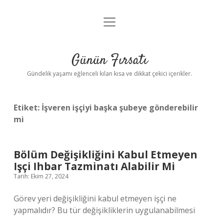
menüyü
Anasayfa
aç
Gizlilik Politikası
Günün Fırsatı
Yasal Uyarı
Gündelik yaşamı eğlenceli kılan kısa ve dikkat çekici içerikler.
Hakkımızda
Etiket:
İşveren işçiyi başka şubeye gönderebilir
mi
Bölüm Değişikliğini Kabul Etmeyen
Işçi Ihbar Tazminatı Alabilir Mi
Tarih: Ekim 27, 2024
Görev yeri değişikliğini kabul etmeyen işçi ne
yapmalıdır? Bu tür değişikliklerin uygulanabilmesi