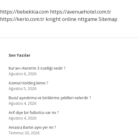
Işçi
Ihbar
https://bebekkia.com
https://avenuehotel.com.tr
Tazminatı
https://kerio.com.tr
knight online
nttgame
Sitemap
Alabilir
Mi
Sidebar
Son Yazılar
Kur’an-ı Kerim’in 3 özelliği nedir ?
Ağustos 6, 2026
Azimut Holding kimin ?
Ağustos 5, 2026
Buzul aşındırma ve biriktirme şekilleri nelerdir ?
Ağustos 4, 2026
Arif diye bir futbolcu var mı ?
Ağustos 4, 2026
Amasra Bartın aynı yer mi ?
Temmuz 30, 2026