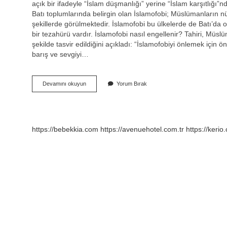
açık bir ifadeyle “İslam düşmanlığı” yerine “İslam karşıtlığı”
Batı toplumlarında belirgin olan İslamofobi; Müslümanların n
şekillerde görülmektedir. İslamofobi bu ülkelerde de Batı’da o
bir tezahürü vardır. İslamofobi nasıl engellenir? Tahiri, Müsl
şekilde tasvir edildiğini açıkladı: “İslamofobiyi önlemek için ö
barış ve sevgiyi…
İSlam
Devamını okuyun
Yorum Bırak
Karşıtlığına
Ne
Denir
https://bebekkia.com
https://avenuehotel.com.tr
https://kerio