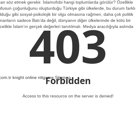
ndan söz etmek gerekir. İslamofobi hangi toplumlarda görülür? Özellikle
üfusun çoğunluğunu oluşturduğu Türkiye gibi ülkelerde, bu durum farklı
lduğu gibi sosyal-psikolojik bir olgu olmasına rağmen, daha çok politik
403
ümanların sadece Batı’da değil, dünyanın diğer ülkelerinde de kötü bir
ncelikle İslam’ın gerçek değerleri tanıtılmalı. Medya aracılığıyla aslında
Forbidden
.com.tr
knight online
nttgame
Sitemap
Access to this resource on the server is denied!