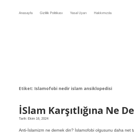
Anasayfa
Gizlilik Politikası
Yasal Uyarı
Hakkımızda
Etiket:
Islamofobi nedir islam ansiklopedisi
İSlam Karşıtlığına Ne De
Tarih: Ekim 16, 2024
Anti-İslamizm ne demek din? İslamofobi olgusunu daha net tan