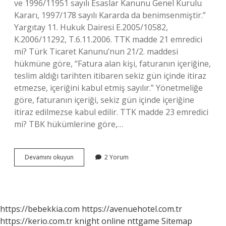
ve 1996/11951 sayılı Esaslar Kanunu Genel Kurulu
Kararı, 1997/178 sayılı Kararda da benimsenmiştir.”
Yargıtay 11. Hukuk Dairesi E.2005/10582,
K.2006/11292, T.6.11.2006. TTK madde 21 emredici
mi? Türk Ticaret Kanunu’nun 21/2. maddesi
hükmüne göre, “Fatura alan kişi, faturanın içeriğine,
teslim aldığı tarihten itibaren sekiz gün içinde itiraz
etmezse, içeriğini kabul etmiş sayılır.” Yönetmeliğe
göre, faturanın içeriği, sekiz gün içinde içeriğine
itiraz edilmezse kabul edilir. TTK madde 23 emredici
mi? TBK hükümlerine göre,…
Ttk
Devamını okuyun
2 Yorum
Madde
18
Emredici
Mi
https://bebekkia.com
https://avenuehotel.com.tr
https://kerio.com.tr
knight online
nttgame
Sitemap