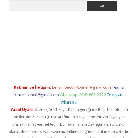
Arama
riş
Betexper giriş adresi
betexper.xyz
m elexbet
Reklam ve İletişim:
E-mail:
backlinkpaneli@gmail.com
Teams:
forumhizmeti@gmail.com
Whatsapp: 0262 606 0 726
Telegram:
@karabul
Yasal Uyarı:
Sitemiz, 5651 Sayılı Kanun gereğince Bilgi Teknolojileri
ve İletişim Kurumu (BTK) tarafından onaylanmış bir Yer Sağlayıcı
olarak hizmet vermektedir. Bu nedenle, sitedeki içerikleri proaktif
olarak denetleme veya araştırma yükümlülüğümüz bulunmamaktadır.