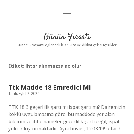
menüyü
Anasayfa
aç
Gizlilik Politikası
Günün Fırsatı
Yasal Uyarı
Gündelik yaşamı eğlenceli kılan kısa ve dikkat çekici içerikler.
Hakkımızda
Etiket:
Ihtar alınmazsa ne olur
Ttk Madde 18 Emredici Mi
Tarih: Eylül 8, 2024
TTK 18 3 geçerlilik şartı mı ispat şartı mı? Dairemizin
köklü uygulamasına göre, bu maddede yer alan
bildirim ve ihtarnameler geçerlilik şartı değil, ispat
yükü oluşturmaktadır. Aynı husus, 12.03.1997 tarih