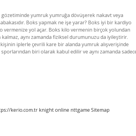
em gözetiminde yumruk yumruğa dövüşerek nakavt veya
sabakasıdır. Boks yapmak ne işe yarar? Boks iyi bir kardiyo
e kilo vermenize yol açar. Boks kilo vermenin birçok yolundan
 kalmaz, aynı zamanda fiziksel durumunuzu da iyileştirir.
 kişinin iplerle çevrili kare bir alanda yumruk alışverişinde
sporlarından biri olarak kabul edilir ve aynı zamanda sadec
tps://kerio.com.tr
knight online
nttgame
Sitemap