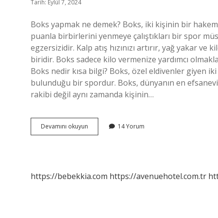
Tarih: Eylül 7, 2024
Boks yapmak ne demek? Boks, iki kişinin bir hak
puanla birbirlerini yenmeye çalıştıkları bir spor mü
egzersizidir. Kalp atış hızınızı artırır, yağ yakar v
biridir. Boks sadece kilo vermenize yardımcı olmakla
Boks nedir kısa bilgi? Boks, özel eldivenler giyen iki
bulunduğu bir spordur. Boks, dünyanın en efsanevi 
rakibi değil aynı zamanda kişinin…
Box
Devamını okuyun
14 Yorum
Yapmak
Ne
Demek
https://bebekkia.com
https://avenuehotel.com.tr
ht