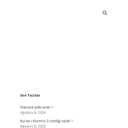
Sidebar
Son Yazılar
betci
vdcasino güncel giriş
ilbet casino
ilbet yeni giriş
Betex
Filament iplik nedir ?
Ağustos 6, 2026
Kur’an-ı Kerim’in 3 özelliği nedir ?
Ağustos 6, 2026