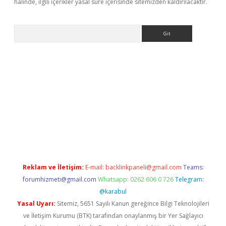
halinde, ilgili içerikler yasal süre içerisinde sitemizden kaldırılacaktır.
Arama
riş
Betexper giriş adresi
betexper.xyz
m elexbet
Reklam ve İletişim:
E-mail:
backlinkpaneli@gmail.com
Teams:
forumhizmeti@gmail.com
Whatsapp: 0262 606 0 726
Telegram:
@karabul
Yasal Uyarı:
Sitemiz, 5651 Sayılı Kanun gereğince Bilgi Teknolojileri
ve İletişim Kurumu (BTK) tarafından onaylanmış bir Yer Sağlayıcı