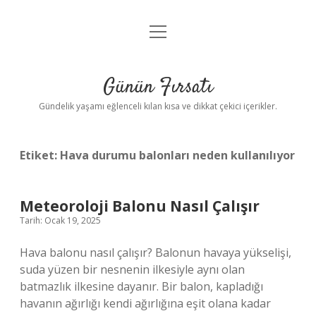
menüyü
Anasayfa
aç
Gizlilik Politikası
Günün Fırsatı
Yasal Uyarı
Gündelik yaşamı eğlenceli kılan kısa ve dikkat çekici içerikler.
Hakkımızda
Etiket:
Hava durumu balonları neden kullanılıyor
Meteoroloji Balonu Nasıl Çalışır
Tarih: Ocak 19, 2025
Hava balonu nasıl çalışır? Balonun havaya yükselişi,
suda yüzen bir nesnenin ilkesiyle aynı olan
batmazlık ilkesine dayanır. Bir balon, kapladığı
havanın ağırlığı kendi ağırlığına eşit olana kadar