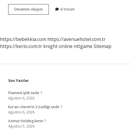
Futbolcu
Devamını okuyun
6 Yorum
Içlikleri
nedir
?
https://bebekkia.com
https://avenuehotel.com.tr
https://kerio.com.tr
knight online
nttgame
Sitemap
Sidebar
Son Yazılar
Filament iplik nedir ?
Ağustos 6, 2026
Kur’an-ı Kerim’in 3 özelliği nedir ?
Ağustos 6, 2026
Azimut Holding kimin ?
Ağustos 5, 2026