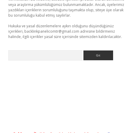
veya araştırma yükümlülüğümüz bulunmamaktadır. Ancak, üyelerimiz
yazdıkları içeriklerin sorumluluğunu taşımakta olup, siteye üye olarak
bu sorumluluğu kabul etmiş sayılırlar.
Hukuka ve yasal düzenlemelere aykırı olduğunu düşündüğünüz
içerikleri,
backlinkpanelicomtr@gmail.com
adresine bildirmeniz
halinde, ilgili içerikler yasal süre içerisinde sitemizden kaldırılacaktır.
Arama
riş
Betexper giriş adresi
betexper.xyz
m elexbet