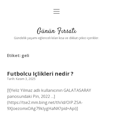
menüyü
Anasayfa
aç
Gizlilik Politikası
Günün Fırsatı
Yasal Uyarı
Gündelik yaşamı eğlenceli kılan kısa ve dikkat çekici içerikler.
Hakkımızda
Etiket:
geli
Futbolcu Içlikleri nedir ?
Tarih: Kasım 3, 2025
[![Yeliz Yilmaz adlı kullanıcının ️GALATASARAY ️
panosundaki Pin, 2022 …]
(https://tse2.mm.bing.net/th/id/OIP.ZSA-
9XJoezomxOAg79kIygHaNK?pid=Api)]