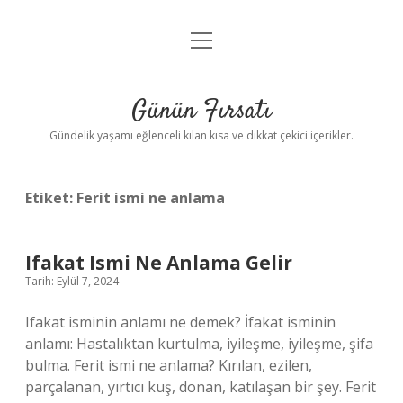
menüyü
Anasayfa
aç
Gizlilik Politikası
Günün Fırsatı
Yasal Uyarı
Gündelik yaşamı eğlenceli kılan kısa ve dikkat çekici içerikler.
Hakkımızda
Etiket:
Ferit ismi ne anlama
Ifakat Ismi Ne Anlama Gelir
Tarih: Eylül 7, 2024
Ifakat isminin anlamı ne demek? İfakat isminin
anlamı: Hastalıktan kurtulma, iyileşme, iyileşme, şifa
bulma. Ferit ismi ne anlama? Kırılan, ezilen,
parçalanan, yırtıcı kuş, donan, katılaşan bir şey. Ferit