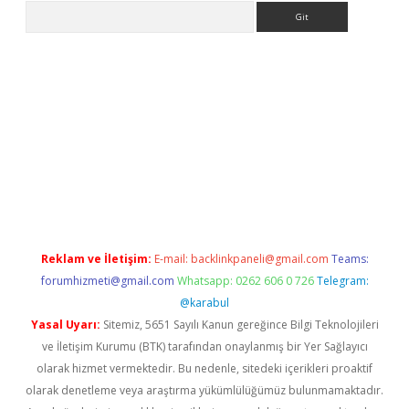
Arama
riş
Betexper giriş adresi
betexper.xyz
m elexbet
Reklam ve İletişim:
E-mail:
backlinkpaneli@gmail.com
Teams:
forumhizmeti@gmail.com
Whatsapp: 0262 606 0 726
Telegram:
@karabul
Yasal Uyarı:
Sitemiz, 5651 Sayılı Kanun gereğince Bilgi Teknolojileri
ve İletişim Kurumu (BTK) tarafından onaylanmış bir Yer Sağlayıcı
olarak hizmet vermektedir. Bu nedenle, sitedeki içerikleri proaktif
olarak denetleme veya araştırma yükümlülüğümüz bulunmamaktadır.