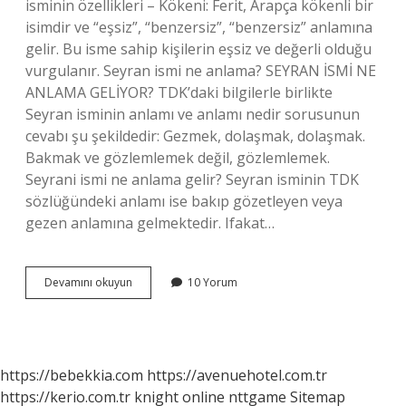
isminin özellikleri – Kökeni: Ferit, Arapça kökenli bir
isimdir ve “eşsiz”, “benzersiz”, “benzersiz” anlamına
gelir. Bu isme sahip kişilerin eşsiz ve değerli olduğu
vurgulanır. Seyran ismi ne anlama? SEYRAN İSMİ NE
ANLAMA GELİYOR? TDK’daki bilgilerle birlikte
Seyran isminin anlamı ve anlamı nedir sorusunun
cevabı şu şekildedir: Gezmek, dolaşmak, dolaşmak.
Bakmak ve gözlemlemek değil, gözlemlemek.
Seyrani ismi ne anlama gelir? Seyran isminin TDK
sözlüğündeki anlamı ise bakıp gözetleyen veya
gezen anlamına gelmektedir. Ifakat…
Ifakat
Devamını okuyun
10 Yorum
Ismi
Ne
Anlama
Gelir
https://bebekkia.com
https://avenuehotel.com.tr
https://kerio.com.tr
knight online
nttgame
Sitemap