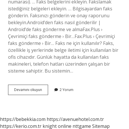
numarası). … Faks belgelerini ekleyin. Fakslamak
istediğiniz belgeleri ekleyin. … Bilgisayardan faks
gönderin. Faksınızı gönderin ve onay raporunu
bekleyin.Android’den faks nasıl gönderilir |
Android’de faks gönderme ve almaFax.Plus ›
Çevrimiçi faks gönderme › Bir…Fax.Plus › Çevrimiçi
faks gönderme › Bir… Faks ne için kullanılır? Faks,
özellikle iş yerlerinde belge iletimi için kullanılan bir
ofis cihazıdır. Günlük hayatta da kullanılan faks
makineleri, telefon hatları üzerinden çalışan bir
sisteme sahiptir. Bu sistemin…
Faks
Devamını okuyun
2 Yorum
Nasıl
Bir
Şeydir
https://bebekkia.com
https://avenuehotel.com.tr
https://kerio.com.tr
knight online
nttgame
Sitemap