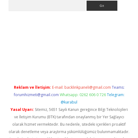
Arama
eni giriş
Betexper giriş adresi
betexper.xyz
m elexbet
Reklam ve İletişim:
E-mail:
backlinkpaneli@gmail.com
Teams:
forumhizmeti@gmail.com
Whatsapp: 0262 606 0 726
Telegram:
@karabul
Yasal Uyarı:
Sitemiz, 5651 Sayılı Kanun gereğince Bilgi Teknolojileri
ve İletişim Kurumu (BTK) tarafından onaylanmış bir Yer Sağlayıcı
olarak hizmet vermektedir. Bu nedenle, sitedeki içerikleri proaktif
olarak denetleme veya araştırma yükümlülüğümüz bulunmamaktadır.