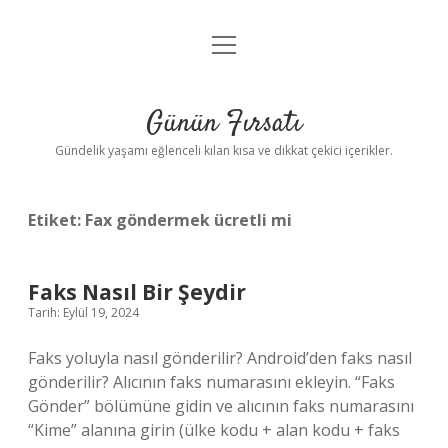
menüyü
Anasayfa
aç
Gizlilik Politikası
Günün Fırsatı
Yasal Uyarı
Gündelik yaşamı eğlenceli kılan kısa ve dikkat çekici içerikler.
Hakkımızda
Etiket:
Fax göndermek ücretli mi
Faks Nasıl Bir Şeydir
Tarih: Eylül 19, 2024
Faks yoluyla nasıl gönderilir? Android’den faks nasıl
gönderilir? Alıcının faks numarasını ekleyin. “Faks
Gönder” bölümüne gidin ve alıcının faks numarasını
“Kime” alanına girin (ülke kodu + alan kodu + faks